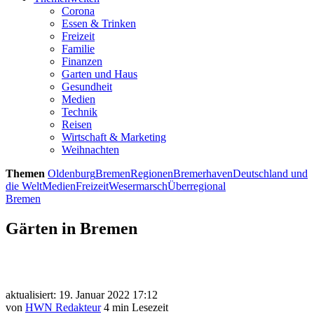
Corona
Essen & Trinken
Freizeit
Familie
Finanzen
Garten und Haus
Gesundheit
Medien
Technik
Reisen
Wirtschaft & Marketing
Weihnachten
Themen
Oldenburg
Bremen
Regionen
Bremerhaven
Deutschland und
die Welt
Medien
Freizeit
Wesermarsch
Überregional
Bremen
Gärten in Bremen
aktualisiert: 19. Januar 2022 17:12
von
HWN Redakteur
4 min Lesezeit