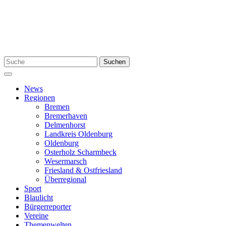
Zum
Inhalt
springen
Suchen
Suchen
nach:
Menü
News
Regionen
Bremen
Bremerhaven
Delmenhorst
Landkreis Oldenburg
Oldenburg
Osterholz Scharmbeck
Wesermarsch
Friesland & Ostfriesland
Überregional
Sport
Blaulicht
Bürgerreporter
Vereine
Themenwelten