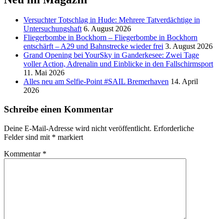
Versucht­er Totschlag in Hude: Mehrere Tatverdächtige in
Untersuchungshaft
6. August 2026
Fliegerbombe in Bockhorn – Fliegerbombe in Bockhorn
entschärft – A29 und Bahnstrecke wieder frei
3. August 2026
Grand Opening bei YourSky in Ganderkesee: Zwei Tage
voller Action, Adrenalin und Einblicke in den Fallschirmsport
11. Mai 2026
Alles neu am Selfie-Point #SAIL Bremerhaven
14. April
2026
Schreibe einen Kommentar
Deine E-Mail-Adresse wird nicht veröffentlicht.
Erforderliche
Felder sind mit
*
markiert
Kommentar
*