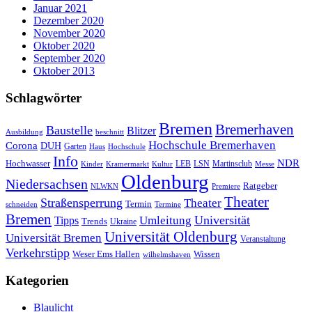
Januar 2021
Dezember 2020
November 2020
Oktober 2020
September 2020
Oktober 2013
Schlagwörter
Bremen
Bremerhaven
Baustelle
Blitzer
Ausbildung
beschnitt
Hochschule Bremerhaven
Corona
DUH
Garten
Haus
Hochschule
Info
NDR
Hochwasser
LSN
Kinder
Kramermarkt
Kultur
LEB
Martinsclub
Messe
Oldenburg
Niedersachsen
Ratgeber
NLWKN
Premiere
Theater
Straßensperrung
Theater
Termin
schneiden
Termine
Bremen
Universität
Umleitung
Tipps
Trends
Ukraine
Universität Oldenburg
Universität Bremen
Veranstaltung
Verkehrstipp
Wissen
Weser Ems Hallen
wilhelmshaven
Kategorien
Blaulicht