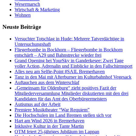
Wesermarsch
Wirtschaft & Marketing
Wohnen
Neuste Beiträge
Versucht­er Totschlag in Hude: Mehrere Tatverdächtige in
Untersuchungshaft
Fliegerbombe in Bockhorn – Fliegerbombe in Bockhorn
entschärft – A29 und Bahnstrecke wieder frei
Grand Opening bei YourSky in Ganderkesee: Zwei Tage
voller Action, Adrenalin und Einblicke in den Fallschirmsport
Alles neu am Selfie-Point #SAIL Bremerhaven
Tanz in den Mai mit Afterburner im Kulturbahnhof Vegesack
Auftauchen aus dem Winterschlaf
„Gemeinsam für Oldenburg“ zieht positives Fazit der
Mitgliederversammlung Mitglieder diskutierten mit den drei
Kandidaten für das Amt des Oberbürgermeisters
Autismus auf der Arbeit
Premiere Musiktheater “War Requiem”
Die Hochschulen im Land Bremen stellen sich vor
Hart am Wind 2026 in Bremerhaven
Inklusive Kultur in der Tante Martin
OTM feiert 25-jähriges Jubiläum im Lappan