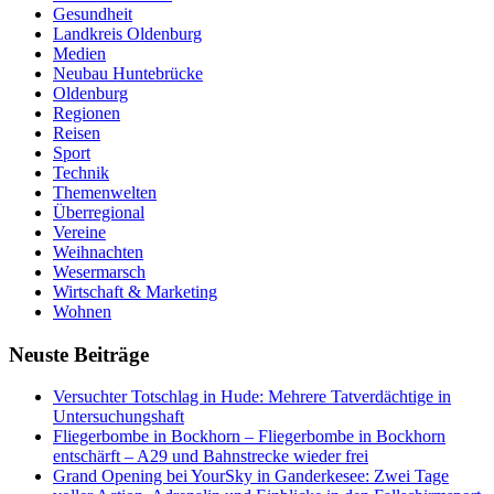
Gesundheit
Landkreis Oldenburg
Medien
Neubau Huntebrücke
Oldenburg
Regionen
Reisen
Sport
Technik
Themenwelten
Überregional
Vereine
Weihnachten
Wesermarsch
Wirtschaft & Marketing
Wohnen
Neuste Beiträge
Versucht­er Totschlag in Hude: Mehrere Tatverdächtige in
Untersuchungshaft
Fliegerbombe in Bockhorn – Fliegerbombe in Bockhorn
entschärft – A29 und Bahnstrecke wieder frei
Grand Opening bei YourSky in Ganderkesee: Zwei Tage