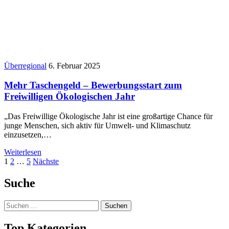
Überregional
6. Februar 2025
Mehr Taschengeld – Bewerbungsstart zum
Freiwilligen Ökologischen Jahr
„Das Freiwillige Ökologische Jahr ist eine großartige Chance für
junge Menschen, sich aktiv für Umwelt- und Klimaschutz
einzusetzen,…
Weiterlesen
Seitennummerierung
1
2
…
5
Nächste
der
Suche
Beiträge
Suchen
nach:
Top Kategorien