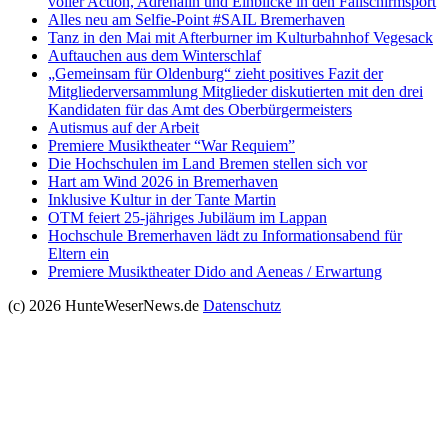
voller Action, Adrenalin und Einblicke in den Fallschirmsport
Alles neu am Selfie-Point #SAIL Bremerhaven
Tanz in den Mai mit Afterburner im Kulturbahnhof Vegesack
Auftauchen aus dem Winterschlaf
„Gemeinsam für Oldenburg“ zieht positives Fazit der
Mitgliederversammlung Mitglieder diskutierten mit den drei
Kandidaten für das Amt des Oberbürgermeisters
Autismus auf der Arbeit
Premiere Musiktheater “War Requiem”
Die Hochschulen im Land Bremen stellen sich vor
Hart am Wind 2026 in Bremerhaven
Inklusive Kultur in der Tante Martin
OTM feiert 25-jähriges Jubiläum im Lappan
Hochschule Bremerhaven lädt zu Informationsabend für
Eltern ein
Premiere Musiktheater Dido and Aeneas / Erwartung
(c) 2026 HunteWeserNews.de
Datenschutz