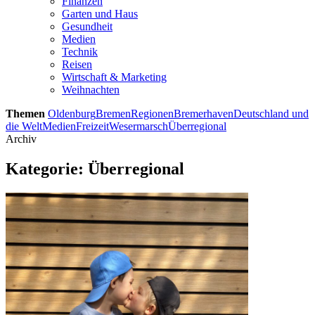
Finanzen
Garten und Haus
Gesundheit
Medien
Technik
Reisen
Wirtschaft & Marketing
Weihnachten
Themen
Oldenburg
Bremen
Regionen
Bremerhaven
Deutschland und
die Welt
Medien
Freizeit
Wesermarsch
Überregional
Archiv
Kategorie:
Überregional