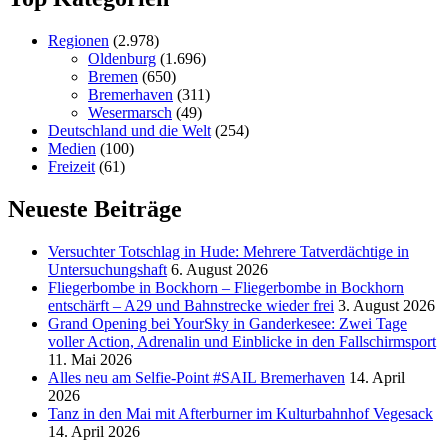
Regionen
(2.978)
Oldenburg
(1.696)
Bremen
(650)
Bremerhaven
(311)
Wesermarsch
(49)
Deutschland und die Welt
(254)
Medien
(100)
Freizeit
(61)
Neueste Beiträge
Versucht­er Totschlag in Hude: Mehrere Tatverdächtige in
Untersuchungshaft
6. August 2026
Fliegerbombe in Bockhorn – Fliegerbombe in Bockhorn
entschärft – A29 und Bahnstrecke wieder frei
3. August 2026
Grand Opening bei YourSky in Ganderkesee: Zwei Tage
voller Action, Adrenalin und Einblicke in den Fallschirmsport
11. Mai 2026
Alles neu am Selfie-Point #SAIL Bremerhaven
14. April
2026
Tanz in den Mai mit Afterburner im Kulturbahnhof Vegesack
14. April 2026