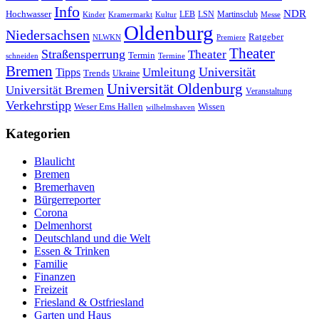
Info
NDR
Hochwasser
LSN
Kinder
Kramermarkt
Kultur
LEB
Martinsclub
Messe
Oldenburg
Niedersachsen
Ratgeber
NLWKN
Premiere
Theater
Straßensperrung
Theater
Termin
schneiden
Termine
Bremen
Universität
Umleitung
Tipps
Trends
Ukraine
Universität Oldenburg
Universität Bremen
Veranstaltung
Verkehrstipp
Wissen
Weser Ems Hallen
wilhelmshaven
Kategorien
Blaulicht
Bremen
Bremerhaven
Bürgerreporter
Corona
Delmenhorst
Deutschland und die Welt
Essen & Trinken
Familie
Finanzen
Freizeit
Friesland & Ostfriesland
Garten und Haus