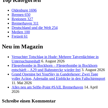
Top Kategorien
Oldenburg
1696
Bremen
650
Regionen
327
Bremerhaven
311
Deutschland und die Welt
254
Medien
100
Freizeit
61
Neu im Magazin
Versucht­er Totschlag in Hude: Mehrere Tatverdächtige in
Untersuchungshaft
6. August 2026
Fliegerbombe in Bockhorn – Fliegerbombe in Bockhorn
entschärft – A29 und Bahnstrecke wieder frei
3. August 2026
Grand Opening bei YourSky in Ganderkesee: Zwei Tage
voller Action, Adrenalin und Einblicke in den Fallschirmsport
11. Mai 2026
Alles neu am Selfie-Point #SAIL Bremerhaven
14. April
2026
Schreibe einen Kommentar