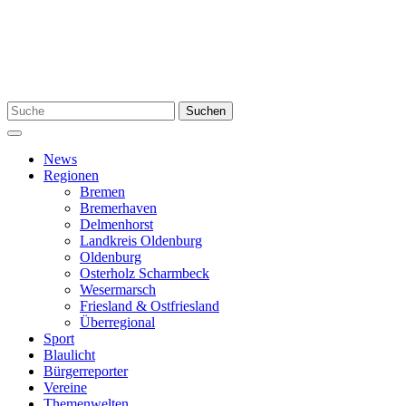
Zum
Inhalt
springen
Suchen
Suchen
nach:
Menü
News
Regionen
Bremen
Bremerhaven
Delmenhorst
Landkreis Oldenburg
Oldenburg
Osterholz Scharmbeck
Wesermarsch
Friesland & Ostfriesland
Überregional
Sport
Blaulicht
Bürgerreporter
Vereine
Themenwelten