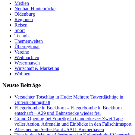
Medien
Neubau Huntebrücke
Oldenburg
Regionen
Reisen
Sport
Technik
Themenwelten
Überregional
Vereine
Weihnachten
Wesermarsch
Wirtschaft & Marketing
Wohnen
Neuste Beiträge
Versucht­er Totschlag in Hude: Mehrere Tatverdächtige in
Untersuchungshaft
Fliegerbombe in Bockhorn – Fliegerbombe in Bockhorn
entschärft – A29 und Bahnstrecke wieder frei
Grand Opening bei YourSky in Ganderkesee: Zwei Tage
voller Action, Adrenalin und Einblicke in den Fallschirmsport
Alles neu am Selfie-Point #SAIL Bremerhaven
Tanz in den Mai mit Afterburner im Kulturbahnhof Vegesack