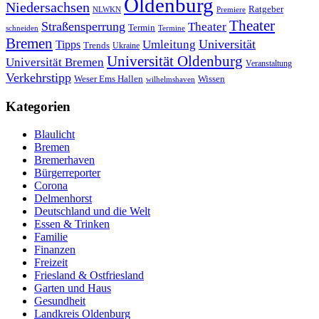
Oldenburg
Niedersachsen
Ratgeber
NLWKN
Premiere
Theater
Straßensperrung
Theater
Termin
schneiden
Termine
Bremen
Universität
Umleitung
Tipps
Trends
Ukraine
Universität Oldenburg
Universität Bremen
Veranstaltung
Verkehrstipp
Wissen
Weser Ems Hallen
wilhelmshaven
Kategorien
Blaulicht
Bremen
Bremerhaven
Bürgerreporter
Corona
Delmenhorst
Deutschland und die Welt
Essen & Trinken
Familie
Finanzen
Freizeit
Friesland & Ostfriesland
Garten und Haus
Gesundheit
Landkreis Oldenburg