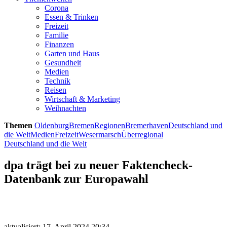
Corona
Essen & Trinken
Freizeit
Familie
Finanzen
Garten und Haus
Gesundheit
Medien
Technik
Reisen
Wirtschaft & Marketing
Weihnachten
Themen
Oldenburg
Bremen
Regionen
Bremerhaven
Deutschland und
die Welt
Medien
Freizeit
Wesermarsch
Überregional
Deutschland und die Welt
dpa trägt bei zu neuer Faktencheck-
Datenbank zur Europawahl
aktualisiert: 17. April 2024 20:34