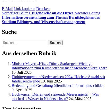
E-Mail
Link kopieren
Drucken
Vorheriger Beitrag
Jugendreise an die Ostsee
Nächster Beitrag
Informationsveranstaltung zum Thema: Berufsbegleitendes
Studium Bildungs- und Wissenschaftsmanagement
Suche
Suchen
nach:
Aus derselben Rubrik
Minister Meyer: „Hitze, Dürre, Starkregen: Wichtige
Informationen zum Klima jetzt für mehr Menschen verfügbar“
16. Juli 2025
Einbürgerungen in Niedersachsen 2024: Höchste Anzahl seit
Jahrtausendwende
10. Juni 2025
Bedeutung und Gestaltung öffentlicher Informationsschilder
9. April 2025
Hochwasser, Dürren und steigende Meeresspiegel – Was
macht das Wasser in Niedersachsen?
24. März 2025