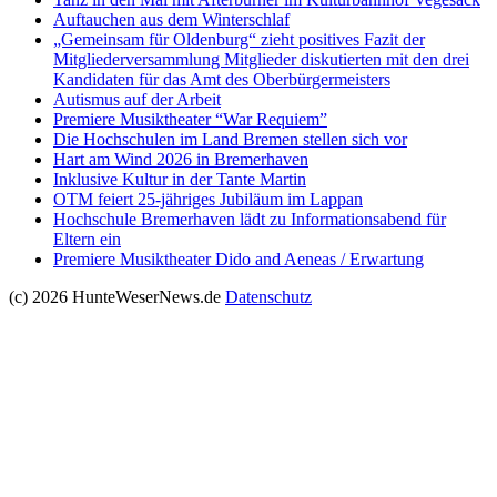
Auftauchen aus dem Winterschlaf
„Gemeinsam für Oldenburg“ zieht positives Fazit der
Mitgliederversammlung Mitglieder diskutierten mit den drei
Kandidaten für das Amt des Oberbürgermeisters
Autismus auf der Arbeit
Premiere Musiktheater “War Requiem”
Die Hochschulen im Land Bremen stellen sich vor
Hart am Wind 2026 in Bremerhaven
Inklusive Kultur in der Tante Martin
OTM feiert 25-jähriges Jubiläum im Lappan
Hochschule Bremerhaven lädt zu Informationsabend für
Eltern ein
Premiere Musiktheater Dido and Aeneas / Erwartung
(c) 2026 HunteWeserNews.de
Datenschutz