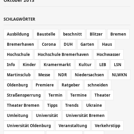
SCHLAGWÖRTER
Ausbildung
Baustelle
beschnitt
Blitzer
Bremen
Bremerhaven
Corona
DUH
Garten
Haus
Hochschule
Hochschule Bremerhaven
Hochwasser
Info
Kinder
Kramermarkt
Kultur
LEB
LSN
Martinsclub
Messe
NDR
Niedersachsen
NLWKN
Oldenburg
Premiere
Ratgeber
schneiden
Straßensperrung
Termin
Termine
Theater
Theater Bremen
Tipps
Trends
Ukraine
Umleitung
Universität
Universität Bremen
Universität Oldenburg
Veranstaltung
Verkehrstipp