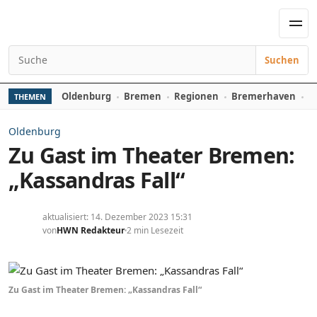
Zum Inhalt springen
Men
Suchen
Suchen nach:
Oldenburg
Bremen
Regionen
Bremerhaven
D
THEMEN
Oldenburg
Zu Gast im Theater Bremen:
„Kassandras Fall“
aktualisiert: 14. Dezember 2023 15:31
von
HWN Redakteur
2 min Lesezeit
Zu Gast im Theater Bremen: „Kassandras Fall“