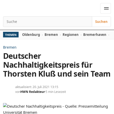
Zum Inhalt springen
Men
Suchen
Suchen nach:
Oldenburg
Bremen
Regionen
Bremerhaven
D
THEMEN
Bremen
Deutscher
Nachhaltigkeitspreis für
Thorsten Kluß und sein Team
aktualisiert: 20. Juli 2021 13:15
von
HWN Redakteur
5 min Lesezeit