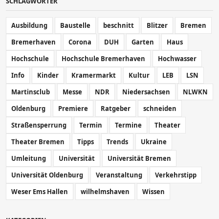
SCHLAGWÖRTER
Ausbildung
Baustelle
beschnitt
Blitzer
Bremen
Bremerhaven
Corona
DUH
Garten
Haus
Hochschule
Hochschule Bremerhaven
Hochwasser
Info
Kinder
Kramermarkt
Kultur
LEB
LSN
Martinsclub
Messe
NDR
Niedersachsen
NLWKN
Oldenburg
Premiere
Ratgeber
schneiden
Straßensperrung
Termin
Termine
Theater
Theater Bremen
Tipps
Trends
Ukraine
Umleitung
Universität
Universität Bremen
Universität Oldenburg
Veranstaltung
Verkehrstipp
Weser Ems Hallen
wilhelmshaven
Wissen