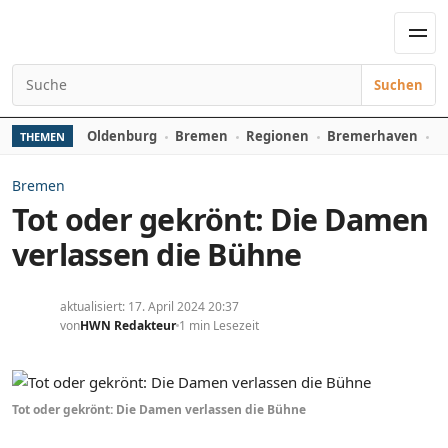
Zum Inhalt springen
Men
Suchen
Suchen nach:
Oldenburg
Bremen
Regionen
Bremerhaven
D
THEMEN
Bremen
Tot oder gekrönt: Die Damen
verlassen die Bühne
aktualisiert: 17. April 2024 20:37
von
HWN Redakteur
1 min Lesezeit
Tot oder gekrönt: Die Damen verlassen die Bühne