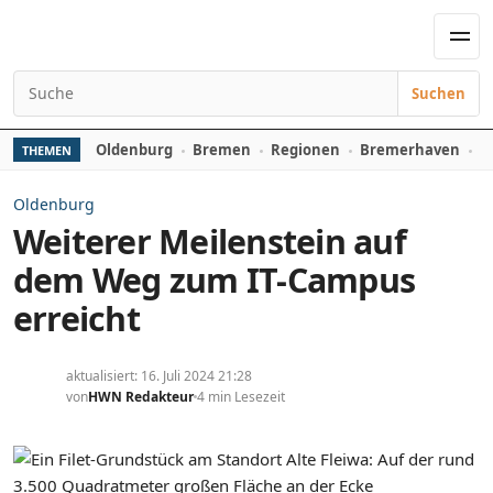
Zum Inhalt springen
Men
Suchen
Suchen nach:
Oldenburg
Bremen
Regionen
Bremerhaven
D
THEMEN
Oldenburg
Weiterer Meilenstein auf
dem Weg zum IT-Campus
erreicht
aktualisiert: 16. Juli 2024 21:28
von
HWN Redakteur
4 min Lesezeit