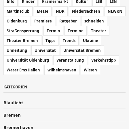
Info
Kinder
Kramermarkt
Kultur
LEB
LSN
Martinsclub
Messe
NDR
Niedersachsen
NLWKN
Oldenburg
Premiere
Ratgeber
schneiden
Straßensperrung
Termin
Termine
Theater
Theater Bremen
Tipps
Trends
Ukraine
Umleitung
Universität
Universität Bremen
Universität Oldenburg
Veranstaltung
Verkehrstipp
Weser Ems Hallen
wilhelmshaven
Wissen
KATEGORIEN
Blaulicht
Bremen
Bremerhaven