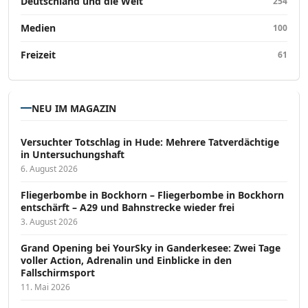
Deutschland und die Welt
254
Medien
100
Freizeit
61
NEU IM MAGAZIN
Versucht­er Totschlag in Hude: Mehrere Tatverdächtige
in Untersuchungshaft
6. August 2026
Fliegerbombe in Bockhorn – Fliegerbombe in Bockhorn
entschärft – A29 und Bahnstrecke wieder frei
3. August 2026
Grand Opening bei YourSky in Ganderkesee: Zwei Tage
voller Action, Adrenalin und Einblicke in den
Fallschirmsport
11. Mai 2026