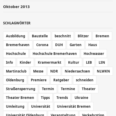
Oktober 2013
SCHLAGWÖRTER
Ausbildung
Baustelle
beschnitt
Blitzer
Bremen
Bremerhaven
Corona
DUH
Garten
Haus
Hochschule
Hochschule Bremerhaven
Hochwasser
Info
Kinder
Kramermarkt
Kultur
LEB
LSN
Martinsclub
Messe
NDR
Niedersachsen
NLWKN
Oldenburg
Premiere
Ratgeber
schneiden
Straßensperrung
Termin
Termine
Theater
Theater Bremen
Tipps
Trends
Ukraine
Umleitung
Universität
Universität Bremen
Universität Oldenburg
Veranstaltung
Verkehrstipp