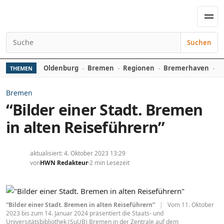
Zum Inhalt springen
Men
Suchen
Suchen nach:
Oldenburg
Bremen
Regionen
Bremerhaven
D
THEMEN
Bremen
“Bilder einer Stadt. Bremen
in alten Reiseführern”
aktualisiert: 4. Oktober 2023 13:29
von
HWN Redakteur
2 min Lesezeit
“Bilder einer Stadt. Bremen in alten Reiseführern”
|
Vom 11. Oktober
2023 bis zum 14. Januar 2024 präsentiert die Staats- und
Universitätsbibliothek (SuUB) Bremen in der Zentrale auf dem