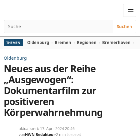
Zum Inhalt springen
Men
Suchen
Suchen nach:
Oldenburg
Bremen
Regionen
Bremerhaven
D
THEMEN
Oldenburg
Neues aus der Reihe
„Ausgewogen“:
Dokumentarfilm zur
positiveren
Körperwahrnehmung
aktualisiert: 17. April 2024 20:46
von
HWN Redakteur
2 min Lesezeit