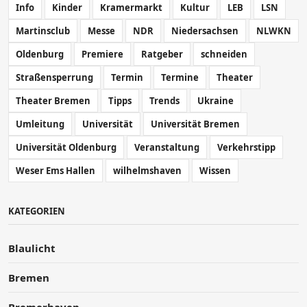
Info
Kinder
Kramermarkt
Kultur
LEB
LSN
Martinsclub
Messe
NDR
Niedersachsen
NLWKN
Oldenburg
Premiere
Ratgeber
schneiden
Straßensperrung
Termin
Termine
Theater
Theater Bremen
Tipps
Trends
Ukraine
Umleitung
Universität
Universität Bremen
Universität Oldenburg
Veranstaltung
Verkehrstipp
Weser Ems Hallen
wilhelmshaven
Wissen
KATEGORIEN
Blaulicht
Bremen