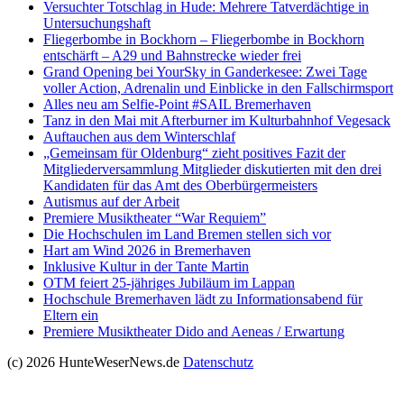
Versucht­er Totschlag in Hude: Mehrere Tatverdächtige in
Untersuchungshaft
Fliegerbombe in Bockhorn – Fliegerbombe in Bockhorn
entschärft – A29 und Bahnstrecke wieder frei
Grand Opening bei YourSky in Ganderkesee: Zwei Tage
voller Action, Adrenalin und Einblicke in den Fallschirmsport
Alles neu am Selfie-Point #SAIL Bremerhaven
Tanz in den Mai mit Afterburner im Kulturbahnhof Vegesack
Auftauchen aus dem Winterschlaf
„Gemeinsam für Oldenburg“ zieht positives Fazit der
Mitgliederversammlung Mitglieder diskutierten mit den drei
Kandidaten für das Amt des Oberbürgermeisters
Autismus auf der Arbeit
Premiere Musiktheater “War Requiem”
Die Hochschulen im Land Bremen stellen sich vor
Hart am Wind 2026 in Bremerhaven
Inklusive Kultur in der Tante Martin
OTM feiert 25-jähriges Jubiläum im Lappan
Hochschule Bremerhaven lädt zu Informationsabend für
Eltern ein
Premiere Musiktheater Dido and Aeneas / Erwartung
(c) 2026 HunteWeserNews.de
Datenschutz