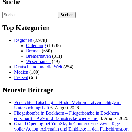
Suche
Beiträge
Suchen
nach:
Top Kategorien
Regionen
(2.978)
Oldenburg
(1.696)
Bremen
(650)
Bremerhaven
(311)
Wesermarsch
(49)
Deutschland und die Welt
(254)
Medien
(100)
Freizeit
(61)
Neueste Beiträge
Versucht­er Totschlag in Hude: Mehrere Tatverdächtige in
Untersuchungshaft
6. August 2026
Fliegerbombe in Bockhorn – Fliegerbombe in Bockhorn
entschärft – A29 und Bahnstrecke wieder frei
3. August 2026
Grand Opening bei YourSky in Ganderkesee: Zwei Tage
voller Action, Adrenalin und Einblicke in den Fallschirmsport