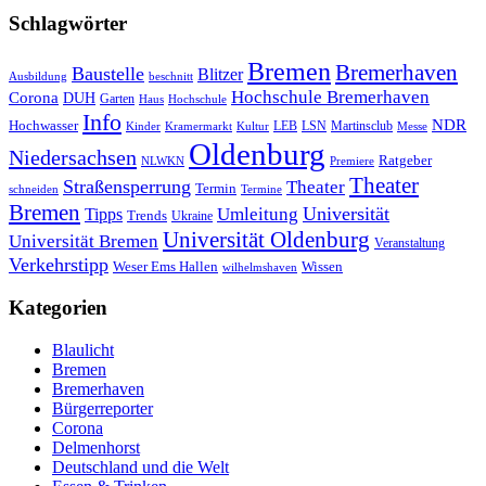
Schlagwörter
Bremen
Bremerhaven
Baustelle
Blitzer
Ausbildung
beschnitt
Hochschule Bremerhaven
Corona
DUH
Garten
Haus
Hochschule
Info
NDR
Hochwasser
LSN
Kinder
Kramermarkt
Kultur
LEB
Martinsclub
Messe
Oldenburg
Niedersachsen
Ratgeber
NLWKN
Premiere
Theater
Straßensperrung
Theater
Termin
schneiden
Termine
Bremen
Universität
Umleitung
Tipps
Trends
Ukraine
Universität Oldenburg
Universität Bremen
Veranstaltung
Verkehrstipp
Wissen
Weser Ems Hallen
wilhelmshaven
Kategorien
Blaulicht
Bremen
Bremerhaven
Bürgerreporter
Corona
Delmenhorst
Deutschland und die Welt