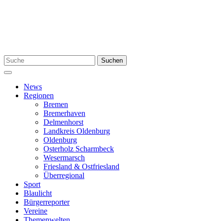
Zum
Inhalt
springen
Suchen
Suchen
nach:
Menü
News
Regionen
Bremen
Bremerhaven
Delmenhorst
Landkreis Oldenburg
Oldenburg
Osterholz Scharmbeck
Wesermarsch
Friesland & Ostfriesland
Überregional
Sport
Blaulicht
Bürgerreporter
Vereine
Themenwelten