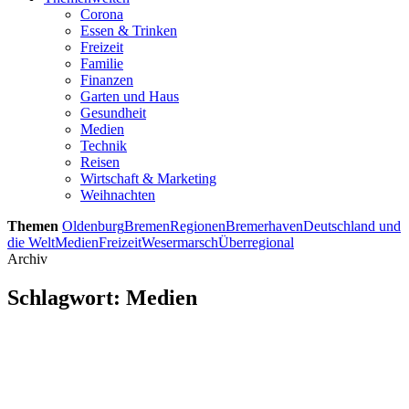
Corona
Essen & Trinken
Freizeit
Familie
Finanzen
Garten und Haus
Gesundheit
Medien
Technik
Reisen
Wirtschaft & Marketing
Weihnachten
Themen
Oldenburg
Bremen
Regionen
Bremerhaven
Deutschland und
die Welt
Medien
Freizeit
Wesermarsch
Überregional
Archiv
Schlagwort:
Medien