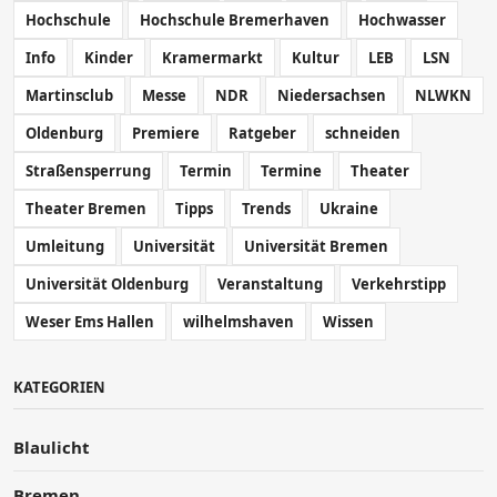
Hochschule
Hochschule Bremerhaven
Hochwasser
Info
Kinder
Kramermarkt
Kultur
LEB
LSN
Martinsclub
Messe
NDR
Niedersachsen
NLWKN
Oldenburg
Premiere
Ratgeber
schneiden
Straßensperrung
Termin
Termine
Theater
Theater Bremen
Tipps
Trends
Ukraine
Umleitung
Universität
Universität Bremen
Universität Oldenburg
Veranstaltung
Verkehrstipp
Weser Ems Hallen
wilhelmshaven
Wissen
KATEGORIEN
Blaulicht
Bremen