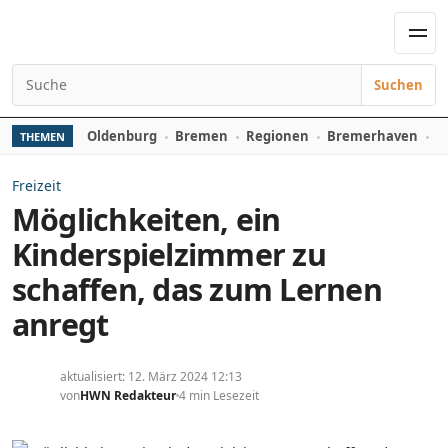
Zum Inhalt springen
Men
Suchen
Suchen nach:
Oldenburg
Bremen
Regionen
Bremerhaven
D
THEMEN
Freizeit
Möglichkeiten, ein
Kinderspielzimmer zu
schaffen, das zum Lernen
anregt
aktualisiert: 12. März 2024 12:13
von
HWN Redakteur
4 min Lesezeit