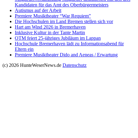
Kandidaten für das Amt des Oberbürgermeisters
Autismus auf der Arbeit
Premiere Musiktheater “War Requiem”
Die Hochschulen im Land Bremen stellen sich vor
Hart am Wind 2026 in Bremerhaven
Inklusive Kultur in der Tante Martin
OTM feiert 25-jähriges Jubiläum im Lappan
Hochschule Bremerhaven lädt zu Informationsabend für
Eltern ein
Premiere Musiktheater Dido and Aeneas / Erwartung
(c) 2026 HunteWeserNews.de
Datenschutz