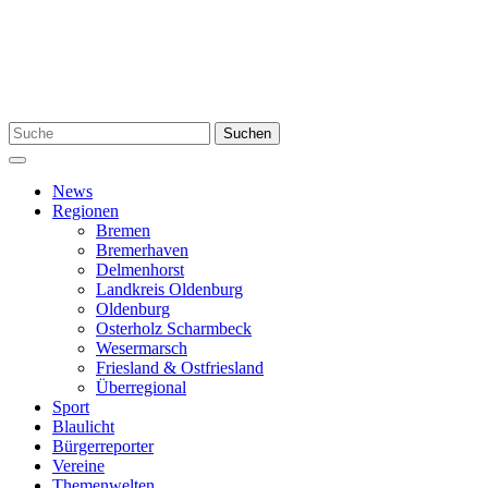
Zum
Inhalt
springen
Suchen
Suchen
nach:
Menü
News
Regionen
Bremen
Bremerhaven
Delmenhorst
Landkreis Oldenburg
Oldenburg
Osterholz Scharmbeck
Wesermarsch
Friesland & Ostfriesland
Überregional
Sport
Blaulicht
Bürgerreporter
Vereine
Themenwelten