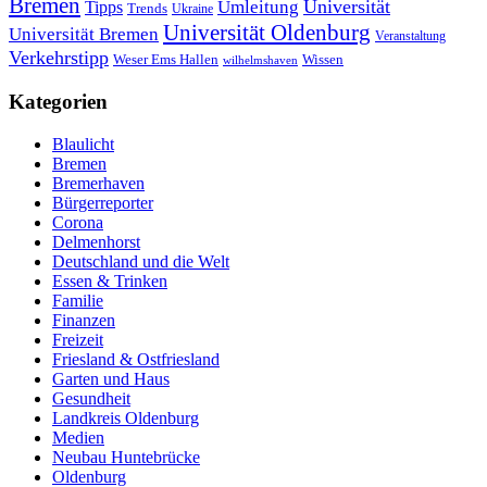
Bremen
Universität
Umleitung
Tipps
Trends
Ukraine
Universität Oldenburg
Universität Bremen
Veranstaltung
Verkehrstipp
Wissen
Weser Ems Hallen
wilhelmshaven
Kategorien
Blaulicht
Bremen
Bremerhaven
Bürgerreporter
Corona
Delmenhorst
Deutschland und die Welt
Essen & Trinken
Familie
Finanzen
Freizeit
Friesland & Ostfriesland
Garten und Haus
Gesundheit
Landkreis Oldenburg
Medien
Neubau Huntebrücke
Oldenburg