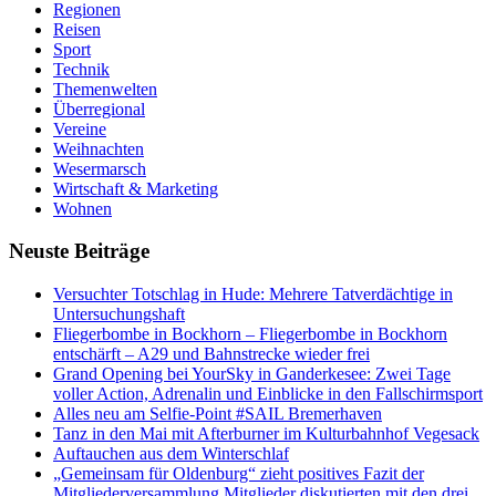
Regionen
Reisen
Sport
Technik
Themenwelten
Überregional
Vereine
Weihnachten
Wesermarsch
Wirtschaft & Marketing
Wohnen
Neuste Beiträge
Versucht­er Totschlag in Hude: Mehrere Tatverdächtige in
Untersuchungshaft
Fliegerbombe in Bockhorn – Fliegerbombe in Bockhorn
entschärft – A29 und Bahnstrecke wieder frei
Grand Opening bei YourSky in Ganderkesee: Zwei Tage
voller Action, Adrenalin und Einblicke in den Fallschirmsport
Alles neu am Selfie-Point #SAIL Bremerhaven
Tanz in den Mai mit Afterburner im Kulturbahnhof Vegesack
Auftauchen aus dem Winterschlaf
„Gemeinsam für Oldenburg“ zieht positives Fazit der
Mitgliederversammlung Mitglieder diskutierten mit den drei