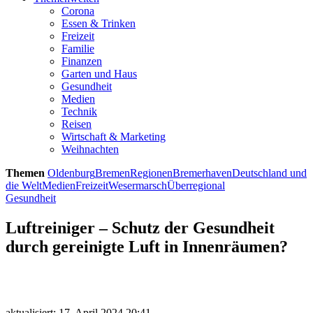
Corona
Essen & Trinken
Freizeit
Familie
Finanzen
Garten und Haus
Gesundheit
Medien
Technik
Reisen
Wirtschaft & Marketing
Weihnachten
Themen
Oldenburg
Bremen
Regionen
Bremerhaven
Deutschland und
die Welt
Medien
Freizeit
Wesermarsch
Überregional
Gesundheit
Luftreiniger – Schutz der Gesundheit
durch gereinigte Luft in Innenräumen?
aktualisiert: 17. April 2024 20:41