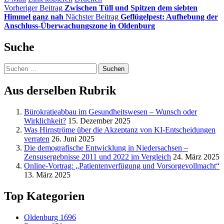
Vorheriger Beitrag
Zwischen Tüll und Spitzen dem siebten
Himmel ganz nah
Nächster Beitrag
Geflügelpest: Aufhebung der
Anschluss-Überwachungszone in Oldenburg
Suche
Suchen
nach:
Aus derselben Rubrik
Bürokratieabbau im Gesundheitswesen – Wunsch oder
Wirklichkeit?
15. Dezember 2025
Was Hirnströme über die Akzeptanz von KI-Entscheidungen
verraten
26. Juni 2025
Die demografische Entwicklung in Niedersachsen –
Zensusergebnisse 2011 und 2022 im Vergleich
24. März 2025
Online-Vortrag: „Patientenverfügung und Vorsorgevollmacht“
13. März 2025
Top Kategorien
Oldenburg
1696