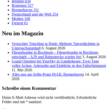
Bremen
650
Regionen
327
Bremerhaven
311
Deutschland und die Welt
254
Medien
100
Freizeit
61
Neu im Magazin
Versucht­er Totschlag in Hude: Mehrere Tatverdächtige in
Untersuchungshaft
6. August 2026
Fliegerbombe in Bockhorn – Fliegerbombe in Bockhorn
entschärft – A29 und Bahnstrecke wieder frei
3. August 2026
Grand Opening bei YourSky in Ganderkesee: Zwei Tage
voller Action, Adrenalin und Einblicke in den Fallschirmsport
11. Mai 2026
Alles neu am Selfie-Point #SAIL Bremerhaven
14. April
2026
Schreibe einen Kommentar
Deine E-Mail-Adresse wird nicht veröffentlicht.
Erforderliche
Felder sind mit
*
markiert