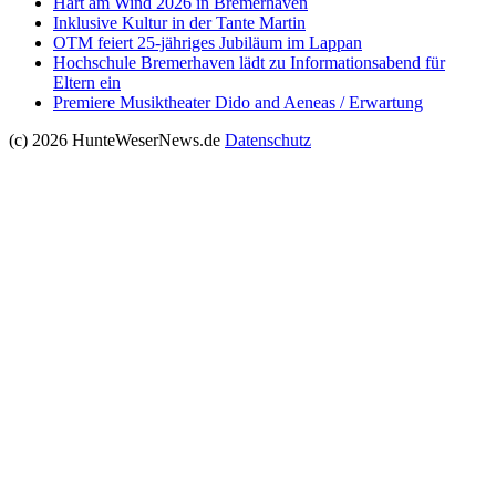
Hart am Wind 2026 in Bremerhaven
Inklusive Kultur in der Tante Martin
OTM feiert 25-jähriges Jubiläum im Lappan
Hochschule Bremerhaven lädt zu Informationsabend für
Eltern ein
Premiere Musiktheater Dido and Aeneas / Erwartung
(c) 2026 HunteWeserNews.de
Datenschutz