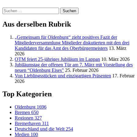
Suchen
nach:
Aus derselben Rubrik
„Gemeinsam für Oldenburg“ zieht positives Fazit der
Mitgliederversammlung Mitglieder diskutierten mit den drei
Kandidaten für das Amt des Oberbürgermeisters
13. März
2026
OTM feiert 25-jähriges Jubiläum im Lappan
10. März 2026
Jubiläumstag der offenen Tür am 7. März mit Vorstellung des
neuen “Oldenburg Eises”
25. Februar 2026
Von Lieblingsstücken und einzigartigen Präsenten
17. Februar
2026
Top Kategorien
Oldenburg
1696
Bremen
650
Regionen
327
Bremerhaven
311
Deutschland und die Welt
254
Medien
100