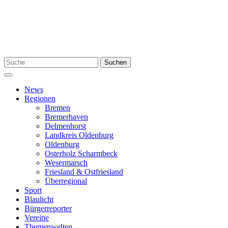
Zum
Inhalt
springen
Suchen
Suchen
nach:
Menü
News
Regionen
Bremen
Bremerhaven
Delmenhorst
Landkreis Oldenburg
Oldenburg
Osterholz Scharmbeck
Wesermarsch
Friesland & Ostfriesland
Überregional
Sport
Blaulicht
Bürgerreporter
Vereine
Themenwelten