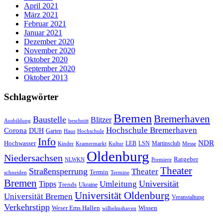
April 2021
März 2021
Februar 2021
Januar 2021
Dezember 2020
November 2020
Oktober 2020
September 2020
Oktober 2013
Schlagwörter
Bremen
Bremerhaven
Baustelle
Blitzer
Ausbildung
beschnitt
Hochschule Bremerhaven
Corona
DUH
Garten
Haus
Hochschule
Info
NDR
Hochwasser
LSN
Kinder
Kramermarkt
Kultur
LEB
Martinsclub
Messe
Oldenburg
Niedersachsen
Ratgeber
NLWKN
Premiere
Theater
Straßensperrung
Theater
Termin
schneiden
Termine
Bremen
Universität
Umleitung
Tipps
Trends
Ukraine
Universität Oldenburg
Universität Bremen
Veranstaltung
Verkehrstipp
Wissen
Weser Ems Hallen
wilhelmshaven