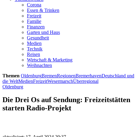
Corona
Essen & Trinken
Freizeit
Familie
Finanzen
Garten und Haus
Gesundheit
Medien
Technik
Reisen
Wirtschaft & Marketing
Weihnachten
Themen
Oldenburg
Bremen
Regionen
Bremerhaven
Deutschland und
die Welt
Medien
Freizeit
Wesermarsch
Überregional
Oldenburg
Die Drei Os auf Sendung: Freizeitstätten
starten Radio-Projekt
aktualisiert: 17. April 2024 20:37