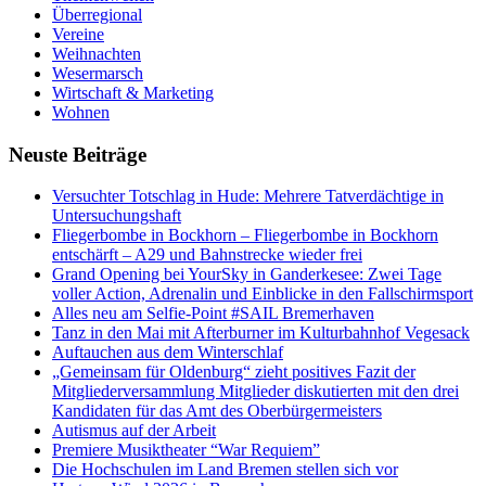
Überregional
Vereine
Weihnachten
Wesermarsch
Wirtschaft & Marketing
Wohnen
Neuste Beiträge
Versucht­er Totschlag in Hude: Mehrere Tatverdächtige in
Untersuchungshaft
Fliegerbombe in Bockhorn – Fliegerbombe in Bockhorn
entschärft – A29 und Bahnstrecke wieder frei
Grand Opening bei YourSky in Ganderkesee: Zwei Tage
voller Action, Adrenalin und Einblicke in den Fallschirmsport
Alles neu am Selfie-Point #SAIL Bremerhaven
Tanz in den Mai mit Afterburner im Kulturbahnhof Vegesack
Auftauchen aus dem Winterschlaf
„Gemeinsam für Oldenburg“ zieht positives Fazit der
Mitgliederversammlung Mitglieder diskutierten mit den drei
Kandidaten für das Amt des Oberbürgermeisters
Autismus auf der Arbeit
Premiere Musiktheater “War Requiem”
Die Hochschulen im Land Bremen stellen sich vor