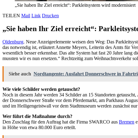
„Sie haben Ihr Ziel erreicht“: Parkleitsystem wird modernisiert
TEILEN
Mail
Link
Drucken
„Sie haben Ihr Ziel erreicht“: Parkleitsys
Oldenburg
. Neue Anzeigeelemente weisen den Weg: Das Parkleitsys
das notwendig ist, erläutert Annette Meyers, Leiterin des Amts für 
wesentlich besser erkennbar. Das alte System hat fast 20 Jahre lang 
mussten wir es nun ersetzen.“ Rechtzeitig zum Weihnachtsverkehr soll
Siehe auch
Nordtangente: Ausfahrt Donnerschwee in Fahrtric
Wie viele Schilder werden getauscht?
Noch in diesem Jahr werden 34 Schilder an 15 Standorten getauscht, A
der Donnerschweer Straße vor dem Pferdemarkt, am Parkhaus August C
und im Heiligengeistwall vor dem Stadtmuseum werden zunächst nur re
Wer führt die Maßnahme durch?
Den Zuschlag für den Auftrag hat die Firma SWARCO aus
Bremen
e
in Höhe von etwa 80.000 Euro erteilt.