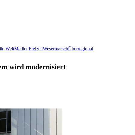
ie Welt
Medien
Freizeit
Wesermarsch
Überregional
tem wird modernisiert