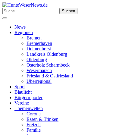
Zum
Inhalt
Suchen
Suchen
springen
nach:
Menü
News
Regionen
Bremen
Bremerhaven
Delmenhorst
Landkreis Oldenburg
Oldenburg
Osterholz Scharmbeck
Wesermarsch
Friesland & Ostfriesland
Überregional
Sport
Blaulicht
Bürgerreporter
Vereine
Themenwelten
Corona
Essen & Trinken
Freizeit
Familie