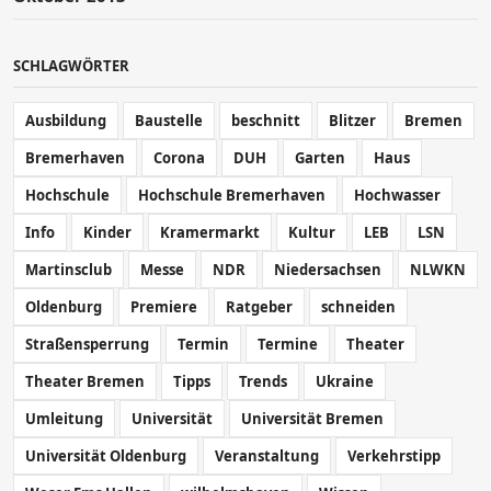
SCHLAGWÖRTER
Ausbildung
Baustelle
beschnitt
Blitzer
Bremen
Bremerhaven
Corona
DUH
Garten
Haus
Hochschule
Hochschule Bremerhaven
Hochwasser
Info
Kinder
Kramermarkt
Kultur
LEB
LSN
Martinsclub
Messe
NDR
Niedersachsen
NLWKN
Oldenburg
Premiere
Ratgeber
schneiden
Straßensperrung
Termin
Termine
Theater
Theater Bremen
Tipps
Trends
Ukraine
Umleitung
Universität
Universität Bremen
Universität Oldenburg
Veranstaltung
Verkehrstipp