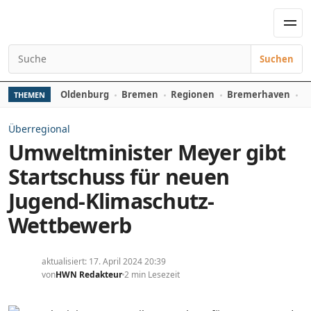
Zum Inhalt springen
Men
Suchen
Suchen nach:
Oldenburg
Bremen
Regionen
Bremerhaven
D
THEMEN
Überregional
Umweltminister Meyer gibt
Startschuss für neuen
Jugend-Klimaschutz-
Wettbewerb
aktualisiert: 17. April 2024 20:39
von
HWN Redakteur
2 min Lesezeit