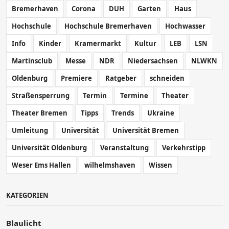
Bremerhaven
Corona
DUH
Garten
Haus
Hochschule
Hochschule Bremerhaven
Hochwasser
Info
Kinder
Kramermarkt
Kultur
LEB
LSN
Martinsclub
Messe
NDR
Niedersachsen
NLWKN
Oldenburg
Premiere
Ratgeber
schneiden
Straßensperrung
Termin
Termine
Theater
Theater Bremen
Tipps
Trends
Ukraine
Umleitung
Universität
Universität Bremen
Universität Oldenburg
Veranstaltung
Verkehrstipp
Weser Ems Hallen
wilhelmshaven
Wissen
KATEGORIEN
Blaulicht