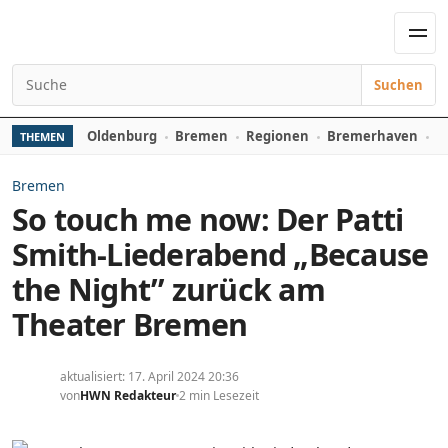
Zum Inhalt springen
Men
Suchen
Suchen nach:
Oldenburg
Bremen
Regionen
Bremerhaven
D
THEMEN
Bremen
So touch me now: Der Patti
Smith-Liederabend „Because
the Night” zurück am
Theater Bremen
aktualisiert: 17. April 2024 20:36
von
HWN Redakteur
2 min Lesezeit