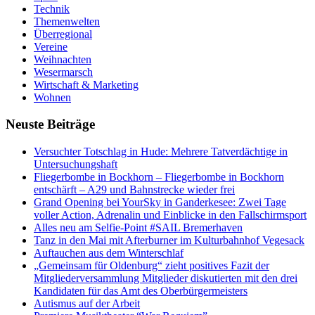
Technik
Themenwelten
Überregional
Vereine
Weihnachten
Wesermarsch
Wirtschaft & Marketing
Wohnen
Neuste Beiträge
Versucht­er Totschlag in Hude: Mehrere Tatverdächtige in
Untersuchungshaft
Fliegerbombe in Bockhorn – Fliegerbombe in Bockhorn
entschärft – A29 und Bahnstrecke wieder frei
Grand Opening bei YourSky in Ganderkesee: Zwei Tage
voller Action, Adrenalin und Einblicke in den Fallschirmsport
Alles neu am Selfie-Point #SAIL Bremerhaven
Tanz in den Mai mit Afterburner im Kulturbahnhof Vegesack
Auftauchen aus dem Winterschlaf
„Gemeinsam für Oldenburg“ zieht positives Fazit der
Mitgliederversammlung Mitglieder diskutierten mit den drei
Kandidaten für das Amt des Oberbürgermeisters
Autismus auf der Arbeit