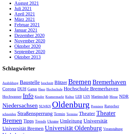
August 2021
Juli 2021
April 2021
März 2021
Februar 2021
Januar 2021
Dezember 2020
November 2020
Oktober 2020
September 2020
Oktober 2013
Schlagwörter
Bremen
Bremerhaven
Baustelle
Blitzer
Ausbildung
beschnitt
Hochschule Bremerhaven
Corona
DUH
Garten
Haus
Hochschule
Info
NDR
Hochwasser
LSN
Kinder
Kramermarkt
Kultur
LEB
Martinsclub
Messe
Oldenburg
Niedersachsen
Ratgeber
NLWKN
Premiere
Theater
Straßensperrung
Theater
Termin
schneiden
Termine
Bremen
Universität
Umleitung
Tipps
Trends
Ukraine
Universität Oldenburg
Universität Bremen
Veranstaltung