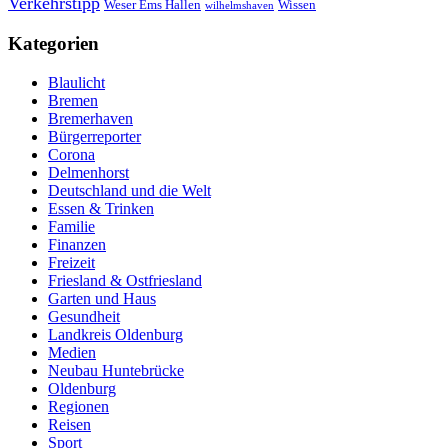
Verkehrstipp
Wissen
Weser Ems Hallen
wilhelmshaven
Kategorien
Blaulicht
Bremen
Bremerhaven
Bürgerreporter
Corona
Delmenhorst
Deutschland und die Welt
Essen & Trinken
Familie
Finanzen
Freizeit
Friesland & Ostfriesland
Garten und Haus
Gesundheit
Landkreis Oldenburg
Medien
Neubau Huntebrücke
Oldenburg
Regionen
Reisen
Sport