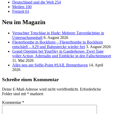
Deutschland und die Welt
254
Medien
100
Freizeit
61
Neu im Magazin
Versucht­er Totschlag in Hude: Mehrere Tatverdächtige in
Untersuchungshaft
6. August 2026
Fliegerbombe in Bockhorn – Fliegerbombe in Bockhorn
entschärft – A29 und Bahnstrecke wieder frei
3. August 2026
Grand Opening bei YourSky in Ganderkesee: Zwei Tage
voller Action, Adrenalin und Einblicke in den Fallschirmsport
11. Mai 2026
Alles neu am Selfie-Point #SAIL Bremerhaven
14. April
2026
Schreibe einen Kommentar
Deine E-Mail-Adresse wird nicht veröffentlicht.
Erforderliche
Felder sind mit
*
markiert
Kommentar
*