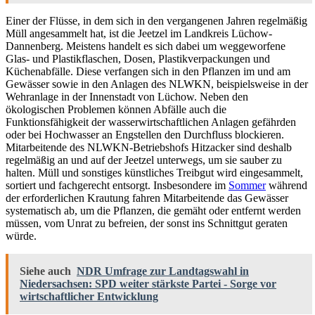
Einer der Flüsse, in dem sich in den vergangenen Jahren regelmäßig
Müll angesammelt hat, ist die Jeetzel im Landkreis Lüchow-
Dannenberg. Meistens handelt es sich dabei um weggeworfene
Glas- und Plastikflaschen, Dosen, Plastikverpackungen und
Küchenabfälle. Diese verfangen sich in den Pflanzen im und am
Gewässer sowie in den Anlagen des NLWKN, beispielsweise in der
Wehranlage in der Innenstadt von Lüchow. Neben den
ökologischen Problemen können Abfälle auch die
Funktionsfähigkeit der wasserwirtschaftlichen Anlagen gefährden
oder bei Hochwasser an Engstellen den Durchfluss blockieren.
Mitarbeitende des NLWKN-Betriebshofs Hitzacker sind deshalb
regelmäßig an und auf der Jeetzel unterwegs, um sie sauber zu
halten. Müll und sonstiges künstliches Treibgut wird eingesammelt,
sortiert und fachgerecht entsorgt. Insbesondere im
Sommer
während
der erforderlichen Krautung fahren Mitarbeitende das Gewässer
systematisch ab, um die Pflanzen, die gemäht oder entfernt werden
müssen, vom Unrat zu befreien, der sonst ins Schnittgut geraten
würde.
Siehe auch
NDR Umfrage zur Landtagswahl in
Niedersachsen: SPD weiter stärkste Partei - Sorge vor
wirtschaftlicher Entwicklung