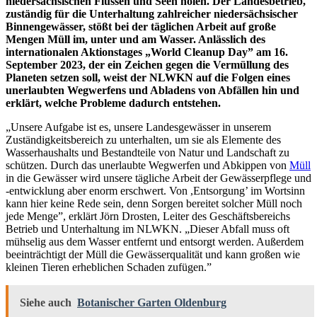
niedersächsischen Flüssen und Seen holen. Der Landesbetrieb,
zuständig für die Unterhaltung zahlreicher niedersächsischer
Binnengewässer, stößt bei der täglichen Arbeit auf große
Mengen Müll im, unter und am Wasser. Anlässlich des
internationalen Aktionstages „World Cleanup Day” am 16.
September 2023, der ein Zeichen gegen die Vermüllung des
Planeten setzen soll, weist der NLWKN auf die Folgen eines
unerlaubten Wegwerfens und Abladens von Abfällen hin und
erklärt, welche Probleme dadurch entstehen.
„Unsere Aufgabe ist es, unsere Landesgewässer in unserem
Zuständigkeitsbereich zu unterhalten, um sie als Elemente des
Wasserhaushalts und Bestandteile von Natur und Landschaft zu
schützen. Durch das unerlaubte Wegwerfen und Abkippen von
Müll
in die Gewässer wird unsere tägliche Arbeit der Gewässerpflege und
-entwicklung aber enorm erschwert. Von ,Entsorgung’ im Wortsinn
kann hier keine Rede sein, denn Sorgen bereitet solcher Müll noch
jede Menge”, erklärt Jörn Drosten, Leiter des Geschäftsbereichs
Betrieb und Unterhaltung im NLWKN. „Dieser Abfall muss oft
mühselig aus dem Wasser entfernt und entsorgt werden. Außerdem
beeinträchtigt der Müll die Gewässerqualität und kann großen wie
kleinen Tieren erheblichen Schaden zufügen.”
Siehe auch
Botanischer Garten Oldenburg