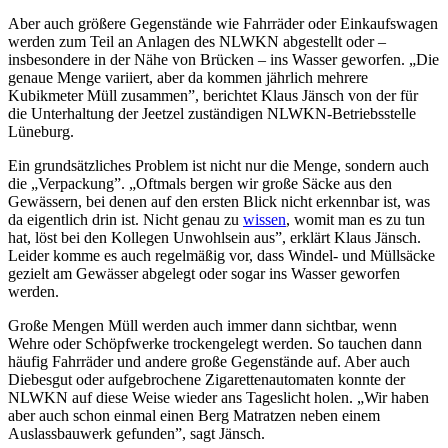
Aber auch größere Gegenstände wie Fahrräder oder Einkaufswagen
werden zum Teil an Anlagen des NLWKN abgestellt oder –
insbesondere in der Nähe von Brücken – ins Wasser geworfen. „Die
genaue Menge variiert, aber da kommen jährlich mehrere
Kubikmeter Müll zusammen”, berichtet Klaus Jänsch von der für
die Unterhaltung der Jeetzel zuständigen NLWKN-Betriebsstelle
Lüneburg.
Ein grundsätzliches Problem ist nicht nur die Menge, sondern auch
die „Verpackung”. „Oftmals bergen wir große Säcke aus den
Gewässern, bei denen auf den ersten Blick nicht erkennbar ist, was
da eigentlich drin ist. Nicht genau zu
wissen
, womit man es zu tun
hat, löst bei den Kollegen Unwohlsein aus”, erklärt Klaus Jänsch.
Leider komme es auch regelmäßig vor, dass Windel- und Müllsäcke
gezielt am Gewässer abgelegt oder sogar ins Wasser geworfen
werden.
Große Mengen Müll werden auch immer dann sichtbar, wenn
Wehre oder Schöpfwerke trockengelegt werden. So tauchen dann
häufig Fahrräder und andere große Gegenstände auf. Aber auch
Diebesgut oder aufgebrochene Zigarettenautomaten konnte der
NLWKN auf diese Weise wieder ans Tageslicht holen. „Wir haben
aber auch schon einmal einen Berg Matratzen neben einem
Auslassbauwerk gefunden”, sagt Jänsch.