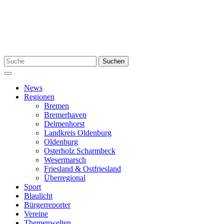
Zum
Inhalt
springen
Suchen
Suchen
nach:
Menü
News
Regionen
Bremen
Bremerhaven
Delmenhorst
Landkreis Oldenburg
Oldenburg
Osterholz Scharmbeck
Wesermarsch
Friesland & Ostfriesland
Überregional
Sport
Blaulicht
Bürgerreporter
Vereine
Themenwelten