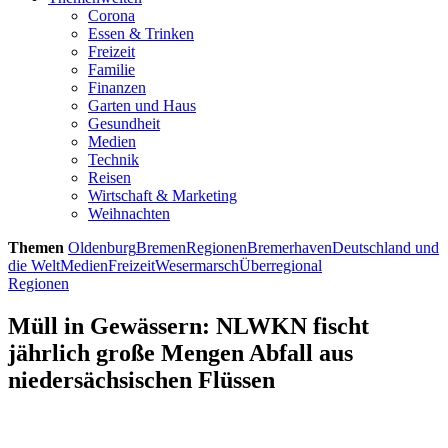
Corona
Essen & Trinken
Freizeit
Familie
Finanzen
Garten und Haus
Gesundheit
Medien
Technik
Reisen
Wirtschaft & Marketing
Weihnachten
Themen
Oldenburg
Bremen
Regionen
Bremerhaven
Deutschland und
die Welt
Medien
Freizeit
Wesermarsch
Überregional
Regionen
Müll in Gewässern: NLWKN fischt
jährlich große Mengen Abfall aus
niedersächsischen Flüssen