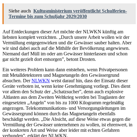
Siehe auch
Kultusministerium veröffentlicht Schulferien-
Termine bis zum Schuljahr 2029/2030
Auf Entdeckungen dieser Art möchte der NLWKN künftig am
liebsten komplett verzichten. „Durch unsere Arbeit wollen wir der
Vermüllung entgegenwirken und die Gewässer sauber halten. Aber
wir sind dabei auch auf die Mithilfe der Bevölkerung angewiesen.
Niemand darf Müll im oder am Gewässer hinterlassen und schon
gar nicht gezielt dort entsorgen”, betont Drosten.
Ein weiteres Problem kann dann entstehen, wenn Privatpersonen
mit Metalldetektoren und Magnetangeln den Gewässergrund
absuchen. Der
NLWKN
weist darauf hin, dass der Einsatz dieser
Geräte verboten ist, wenn keine Genehmigung vorliegt. Dies dient
vor allem den Schutz der „Schatzsucher”, denn auch explosive
Altlasten aus dem Zweiten Weltkrieg werden bei Traglasten der
eingesetzten „Angeln” von bis zu 1000 Kilogramm regelmäßig
angezogen. Telekommunikations- und Versorgungsleitungen im
Gewässergrund können durch das Magnetangeln ebenfalls
beschädigt werden. „Die Absicht, auf diese Weise etwas gegen die
Vermüllung der Gewässer unternehmen zu wollen, ist ehrenwert, in
der konkreten Art und Weise aber leider mit echten Gefahren
verbunden”, erklärt der NLWKN.