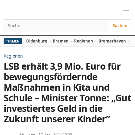
Zum Inhalt springen
Men
Suchen
Suchen nach:
Oldenburg
Bremen
Regionen
Bremerhaven
D
THEMEN
Regionen
LSB erhält 3,9 Mio. Euro für
bewegungsfördernde
Maßnahmen in Kita und
Schule – Minister Tonne: „Gut
investiertes Geld in die
Zukunft unserer Kinder”
aktualisiert: 17. April 2024 20:50