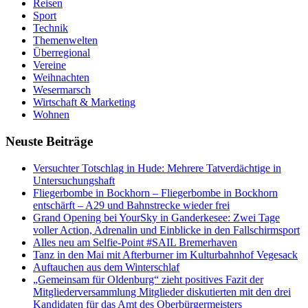
Reisen
Sport
Technik
Themenwelten
Überregional
Vereine
Weihnachten
Wesermarsch
Wirtschaft & Marketing
Wohnen
Neuste Beiträge
Versucht­er Totschlag in Hude: Mehrere Tatverdächtige in
Untersuchungshaft
Fliegerbombe in Bockhorn – Fliegerbombe in Bockhorn
entschärft – A29 und Bahnstrecke wieder frei
Grand Opening bei YourSky in Ganderkesee: Zwei Tage
voller Action, Adrenalin und Einblicke in den Fallschirmsport
Alles neu am Selfie-Point #SAIL Bremerhaven
Tanz in den Mai mit Afterburner im Kulturbahnhof Vegesack
Auftauchen aus dem Winterschlaf
„Gemeinsam für Oldenburg“ zieht positives Fazit der
Mitgliederversammlung Mitglieder diskutierten mit den drei
Kandidaten für das Amt des Oberbürgermeisters