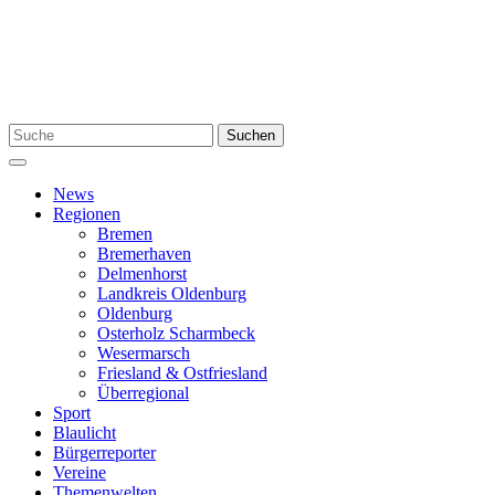
Zum
Inhalt
springen
Suchen
Suchen
nach:
Menü
News
Regionen
Bremen
Bremerhaven
Delmenhorst
Landkreis Oldenburg
Oldenburg
Osterholz Scharmbeck
Wesermarsch
Friesland & Ostfriesland
Überregional
Sport
Blaulicht
Bürgerreporter
Vereine
Themenwelten