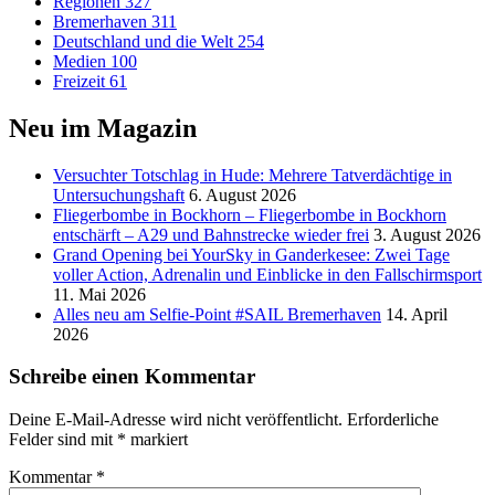
Regionen
327
Bremerhaven
311
Deutschland und die Welt
254
Medien
100
Freizeit
61
Neu im Magazin
Versucht­er Totschlag in Hude: Mehrere Tatverdächtige in
Untersuchungshaft
6. August 2026
Fliegerbombe in Bockhorn – Fliegerbombe in Bockhorn
entschärft – A29 und Bahnstrecke wieder frei
3. August 2026
Grand Opening bei YourSky in Ganderkesee: Zwei Tage
voller Action, Adrenalin und Einblicke in den Fallschirmsport
11. Mai 2026
Alles neu am Selfie-Point #SAIL Bremerhaven
14. April
2026
Schreibe einen Kommentar
Deine E-Mail-Adresse wird nicht veröffentlicht.
Erforderliche
Felder sind mit
*
markiert
Kommentar
*