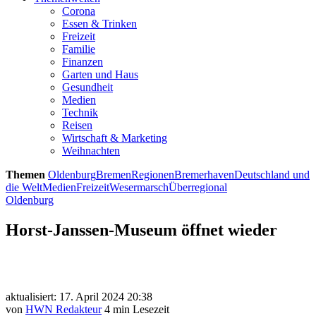
Corona
Essen & Trinken
Freizeit
Familie
Finanzen
Garten und Haus
Gesundheit
Medien
Technik
Reisen
Wirtschaft & Marketing
Weihnachten
Themen
Oldenburg
Bremen
Regionen
Bremerhaven
Deutschland und
die Welt
Medien
Freizeit
Wesermarsch
Überregional
Oldenburg
Horst-Janssen-Museum öffnet wieder
aktualisiert: 17. April 2024 20:38
von
HWN Redakteur
4 min Lesezeit