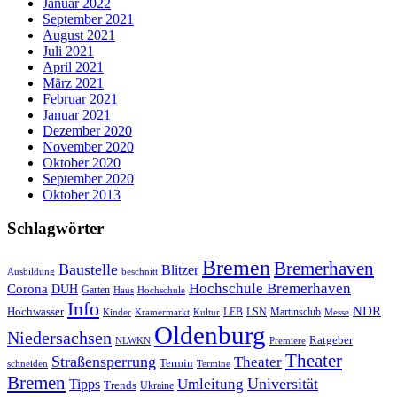
Januar 2022
September 2021
August 2021
Juli 2021
April 2021
März 2021
Februar 2021
Januar 2021
Dezember 2020
November 2020
Oktober 2020
September 2020
Oktober 2013
Schlagwörter
Bremen
Bremerhaven
Baustelle
Blitzer
Ausbildung
beschnitt
Hochschule Bremerhaven
Corona
DUH
Garten
Haus
Hochschule
Info
NDR
Hochwasser
LSN
Kinder
Kramermarkt
Kultur
LEB
Martinsclub
Messe
Oldenburg
Niedersachsen
Ratgeber
NLWKN
Premiere
Theater
Straßensperrung
Theater
Termin
schneiden
Termine
Bremen
Universität
Umleitung
Tipps
Trends
Ukraine