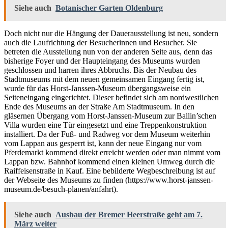
Siehe auch
Botanischer Garten Oldenburg
Doch nicht nur die Hängung der Dauerausstellung ist neu, sondern
auch die Laufrichtung der Besucherinnen und Besucher. Sie
betreten die Ausstellung nun von der anderen Seite aus, denn das
bisherige Foyer und der Haupteingang des Museums wurden
geschlossen und harren ihres Abbruchs. Bis der Neubau des
Stadtmuseums mit dem neuen gemeinsamen Eingang fertig ist,
wurde für das Horst-Janssen-Museum übergangsweise ein
Seiteneingang eingerichtet. Dieser befindet sich am nordwestlichen
Ende des Museums an der Straße Am Stadtmuseum. In den
gläsernen Übergang vom Horst-Janssen-Museum zur Ballin’schen
Villa wurden eine Tür eingesetzt und eine Treppenkonstruktion
installiert. Da der Fuß- und Radweg vor dem Museum weiterhin
vom Lappan aus gesperrt ist, kann der neue Eingang nur vom
Pferdemarkt kommend direkt erreicht werden oder man nimmt vom
Lappan bzw. Bahnhof kommend einen kleinen Umweg durch die
Raiffeisenstraße in Kauf. Eine bebilderte Wegbeschreibung ist auf
der Webseite des Museums zu finden (https://www.horst-janssen-
museum.de/besuch-planen/anfahrt).
Siehe auch
Ausbau der Bremer Heerstraße geht am 7.
März weiter