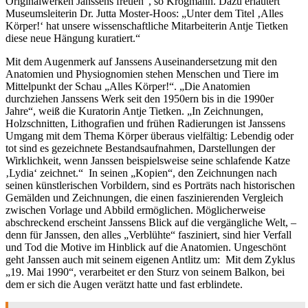
Originalwerken Janssens freuen“, so Krogmann. Dazu erläutert
Museumsleiterin Dr. Jutta Moster-Hoos: „Unter dem Titel ‚Alles
Körper!‘ hat unsere wissenschaftliche Mitarbeiterin Antje Tietken
diese neue Hängung kuratiert.“
Mit dem Augenmerk auf Janssens Auseinandersetzung mit den
Anatomien und Physiognomien stehen Menschen und Tiere im
Mittelpunkt der Schau „Alles Körper!“. „Die Anatomien
durchziehen Janssens Werk seit den 1950ern bis in die 1990er
Jahre“, weiß die Kuratorin Antje Tietken. „In Zeichnungen,
Holzschnitten, Lithografien und frühen Radierungen ist Janssens
Umgang mit dem Thema Körper überaus vielfältig: Lebendig oder
tot sind es gezeichnete Bestandsaufnahmen, Darstellungen der
Wirklichkeit, wenn Janssen beispielsweise seine schlafende Katze
‚Lydia‘ zeichnet.“ In seinen „Kopien“, den Zeichnungen nach
seinen künstlerischen Vorbildern, sind es Porträts nach historischen
Gemälden und Zeichnungen, die einen faszinierenden Vergleich
zwischen Vorlage und Abbild ermöglichen. Möglicherweise
abschreckend erscheint Janssens Blick auf die vergängliche Welt, –
denn für Janssen, den alles „Verblühte“ fasziniert, sind hier Verfall
und Tod die Motive im Hinblick auf die Anatomien. Ungeschönt
geht Janssen auch mit seinem eigenen Antlitz um: Mit dem Zyklus
„19. Mai 1990“, verarbeitet er den Sturz von seinem Balkon, bei
dem er sich die Augen verätzt hatte und fast erblindete.