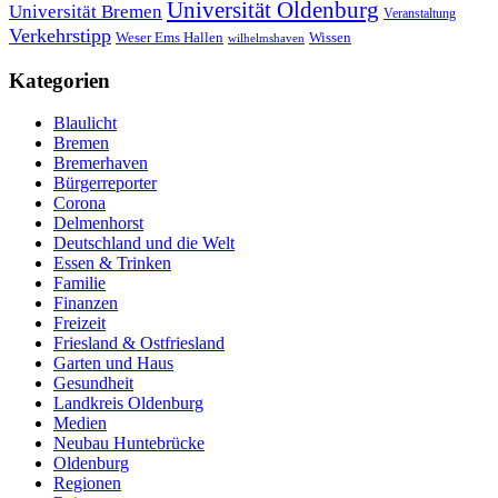
Universität Oldenburg
Universität Bremen
Veranstaltung
Verkehrstipp
Wissen
Weser Ems Hallen
wilhelmshaven
Kategorien
Blaulicht
Bremen
Bremerhaven
Bürgerreporter
Corona
Delmenhorst
Deutschland und die Welt
Essen & Trinken
Familie
Finanzen
Freizeit
Friesland & Ostfriesland
Garten und Haus
Gesundheit
Landkreis Oldenburg
Medien
Neubau Huntebrücke
Oldenburg
Regionen