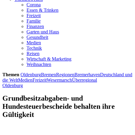
Corona
Essen & Trinken
Freizeit
Familie
Finanzen
Garten und Haus
Gesundheit
Medien
Technik
Reisen
Wirtschaft & Marketing
Weihnachten
Themen
Oldenburg
Bremen
Regionen
Bremerhaven
Deutschland und
die Welt
Medien
Freizeit
Wesermarsch
Überregional
Oldenburg
Grundbesitzabgaben- und
Hundesteuerbescheide behalten ihre
Gültigkeit