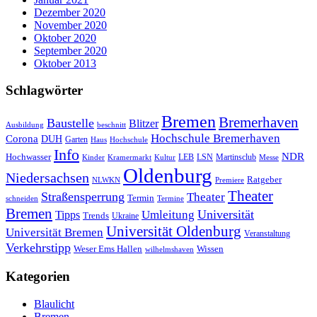
Dezember 2020
November 2020
Oktober 2020
September 2020
Oktober 2013
Schlagwörter
Bremen
Bremerhaven
Baustelle
Blitzer
Ausbildung
beschnitt
Hochschule Bremerhaven
Corona
DUH
Garten
Haus
Hochschule
Info
NDR
Hochwasser
LSN
Kinder
Kramermarkt
Kultur
LEB
Martinsclub
Messe
Oldenburg
Niedersachsen
Ratgeber
NLWKN
Premiere
Theater
Straßensperrung
Theater
Termin
schneiden
Termine
Bremen
Universität
Umleitung
Tipps
Trends
Ukraine
Universität Oldenburg
Universität Bremen
Veranstaltung
Verkehrstipp
Wissen
Weser Ems Hallen
wilhelmshaven
Kategorien
Blaulicht
Bremen