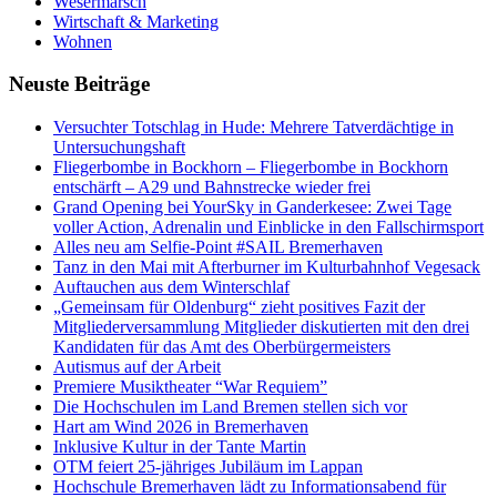
Wesermarsch
Wirtschaft & Marketing
Wohnen
Neuste Beiträge
Versucht­er Totschlag in Hude: Mehrere Tatverdächtige in
Untersuchungshaft
Fliegerbombe in Bockhorn – Fliegerbombe in Bockhorn
entschärft – A29 und Bahnstrecke wieder frei
Grand Opening bei YourSky in Ganderkesee: Zwei Tage
voller Action, Adrenalin und Einblicke in den Fallschirmsport
Alles neu am Selfie-Point #SAIL Bremerhaven
Tanz in den Mai mit Afterburner im Kulturbahnhof Vegesack
Auftauchen aus dem Winterschlaf
„Gemeinsam für Oldenburg“ zieht positives Fazit der
Mitgliederversammlung Mitglieder diskutierten mit den drei
Kandidaten für das Amt des Oberbürgermeisters
Autismus auf der Arbeit
Premiere Musiktheater “War Requiem”
Die Hochschulen im Land Bremen stellen sich vor
Hart am Wind 2026 in Bremerhaven
Inklusive Kultur in der Tante Martin
OTM feiert 25-jähriges Jubiläum im Lappan
Hochschule Bremerhaven lädt zu Informationsabend für