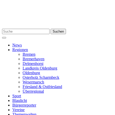
Zum
Inhalt
springen
Suchen
Suchen
nach:
Menü
News
Regionen
Bremen
Bremerhaven
Delmenhorst
Landkreis Oldenburg
Oldenburg
Osterholz Scharmbeck
Wesermarsch
Friesland & Ostfriesland
Überregional
Sport
Blaulicht
Bürgerreporter
Vereine
Themenwelten