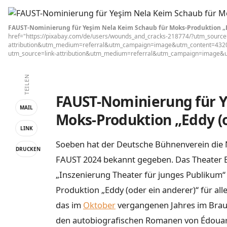
FAUST-Nominierung für Yeşim Nela Keim Schaub für Moks-Produktion „E
href="https://pixabay.com/de/users/wounds_and_cracks-218774/?utm_source=
attribution&utm_medium=referral&utm_campaign=image&utm_content=432045"
utm_source=link-attribution&utm_medium=referral&utm_campaign=image&
TEILEN
FAUST-Nominierung für Y
MAIL
Moks-Produktion „Eddy (o
LINK
Soeben hat der Deutsche Bühnenverein die
DRUCKEN
FAUST 2024 bekannt gegeben. Das Theater Br
„Inszenierung Theater für junges Publikum“
Produktion „Eddy (oder ein anderer)“ für al
das im
Oktober
vergangenen Jahres im Brauha
den autobiografischen Romanen von Édouard