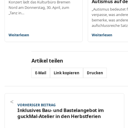
Autismus auf de
Konzert lädt das Kulturbüro Bremen
Nord am Donnerstag, 30. April, zum
„Autismus bedeutet fü
„Tanz in…
verpasse, was ander
bemerke, was anderen
aufschlussreiche Sat
Weiterlesen
Weiterlesen
Artikel teilen
E-Mail
Link kopieren
Drucken
VORHERIGER BEITRAG
Inklusives Bau- und Bastelangebot im
guckMal-Atelier in den Herbstferien