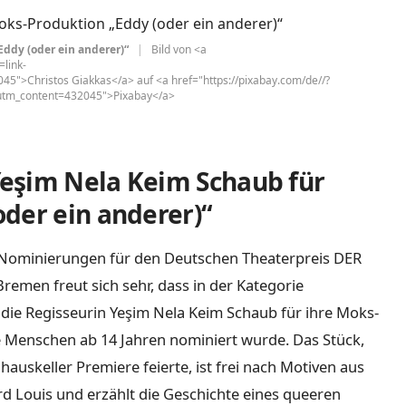
ddy (oder ein anderer)“
|
Bild von <a
link-
>Christos Giakkas</a> auf <a href="https://pixabay.com/de//?
utm_content=432045">Pixabay</a>
eşim Nela Keim Schaub für
der ein anderer)“
 Nominierungen für den Deutschen Theaterpreis DER
emen freut sich sehr, dass in der Kategorie
 die Regisseurin Yeşim Nela Keim Schaub für ihre Moks-
le Menschen ab 14 Jahren nominiert wurde. Das Stück,
uskeller Premiere feierte, ist frei nach Motiven aus
 Louis und erzählt die Geschichte eines queeren