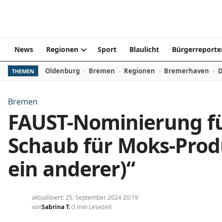
Zum Inhalt springen
News
Regionen
Sport
Blaulicht
Bürgerreporte
Oldenburg
Bremen
Regionen
Bremerhaven
D
THEMEN
Bremen
FAUST-Nominierung fü
Schaub für Moks-Prod
ein anderer)“
aktualisiert: 25. September 2024 20:19
von
Sabrina T.
3 min Lesezeit