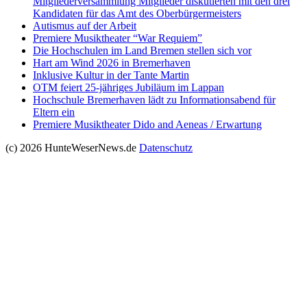
Mitgliederversammlung Mitglieder diskutierten mit den drei
Kandidaten für das Amt des Oberbürgermeisters
Autismus auf der Arbeit
Premiere Musiktheater “War Requiem”
Die Hochschulen im Land Bremen stellen sich vor
Hart am Wind 2026 in Bremerhaven
Inklusive Kultur in der Tante Martin
OTM feiert 25-jähriges Jubiläum im Lappan
Hochschule Bremerhaven lädt zu Informationsabend für
Eltern ein
Premiere Musiktheater Dido and Aeneas / Erwartung
(c) 2026 HunteWeserNews.de
Datenschutz