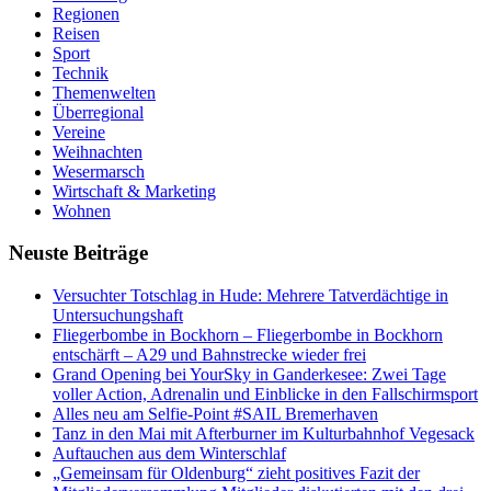
Regionen
Reisen
Sport
Technik
Themenwelten
Überregional
Vereine
Weihnachten
Wesermarsch
Wirtschaft & Marketing
Wohnen
Neuste Beiträge
Versucht­er Totschlag in Hude: Mehrere Tatverdächtige in
Untersuchungshaft
Fliegerbombe in Bockhorn – Fliegerbombe in Bockhorn
entschärft – A29 und Bahnstrecke wieder frei
Grand Opening bei YourSky in Ganderkesee: Zwei Tage
voller Action, Adrenalin und Einblicke in den Fallschirmsport
Alles neu am Selfie-Point #SAIL Bremerhaven
Tanz in den Mai mit Afterburner im Kulturbahnhof Vegesack
Auftauchen aus dem Winterschlaf
„Gemeinsam für Oldenburg“ zieht positives Fazit der