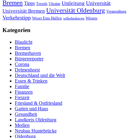
Bremen
Universität
Umleitung
Tipps
Trends
Ukraine
Universität Oldenburg
Universität Bremen
Veranstaltung
Verkehrstipp
Wissen
Weser Ems Hallen
wilhelmshaven
Kategorien
Blaulicht
Bremen
Bremerhaven
Bürgerreporter
Corona
Delmenhorst
Deutschland und die Welt
Essen & Trinken
Familie
Finanzen
Freizeit
Friesland & Ostfriesland
Garten und Haus
Gesundheit
Landkreis Oldenburg
Medien
Neubau Huntebrücke
Oldenburg