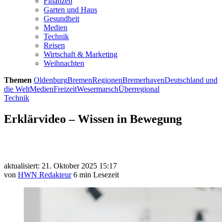
Finanzen
Garten und Haus
Gesundheit
Medien
Technik
Reisen
Wirtschaft & Marketing
Weihnachten
Themen
Oldenburg
Bremen
Regionen
Bremerhaven
Deutschland und
die Welt
Medien
Freizeit
Wesermarsch
Überregional
Technik
Erklärvideo – Wissen in Bewegung
aktualisiert: 21. Oktober 2025 15:17
von
HWN Redakteur
6 min Lesezeit