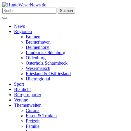
Zum
Inhalt
Suchen
Suchen
springen
nach:
Menü
News
Regionen
Bremen
Bremerhaven
Delmenhorst
Landkreis Oldenburg
Oldenburg
Osterholz Scharmbeck
Wesermarsch
Friesland & Ostfriesland
Überregional
Sport
Blaulicht
Bürgerreporter
Vereine
Themenwelten
Corona
Essen & Trinken
Freizeit
Familie