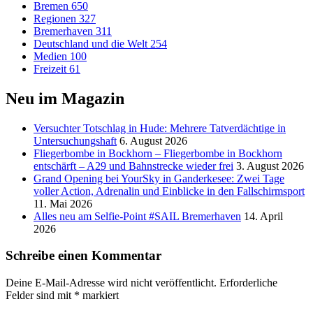
Bremen
650
Regionen
327
Bremerhaven
311
Deutschland und die Welt
254
Medien
100
Freizeit
61
Neu im Magazin
Versucht­er Totschlag in Hude: Mehrere Tatverdächtige in
Untersuchungshaft
6. August 2026
Fliegerbombe in Bockhorn – Fliegerbombe in Bockhorn
entschärft – A29 und Bahnstrecke wieder frei
3. August 2026
Grand Opening bei YourSky in Ganderkesee: Zwei Tage
voller Action, Adrenalin und Einblicke in den Fallschirmsport
11. Mai 2026
Alles neu am Selfie-Point #SAIL Bremerhaven
14. April
2026
Schreibe einen Kommentar
Deine E-Mail-Adresse wird nicht veröffentlicht.
Erforderliche
Felder sind mit
*
markiert