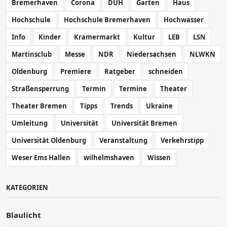
Bremerhaven
Corona
DUH
Garten
Haus
Hochschule
Hochschule Bremerhaven
Hochwasser
Info
Kinder
Kramermarkt
Kultur
LEB
LSN
Martinsclub
Messe
NDR
Niedersachsen
NLWKN
Oldenburg
Premiere
Ratgeber
schneiden
Straßensperrung
Termin
Termine
Theater
Theater Bremen
Tipps
Trends
Ukraine
Umleitung
Universität
Universität Bremen
Universität Oldenburg
Veranstaltung
Verkehrstipp
Weser Ems Hallen
wilhelmshaven
Wissen
KATEGORIEN
Blaulicht