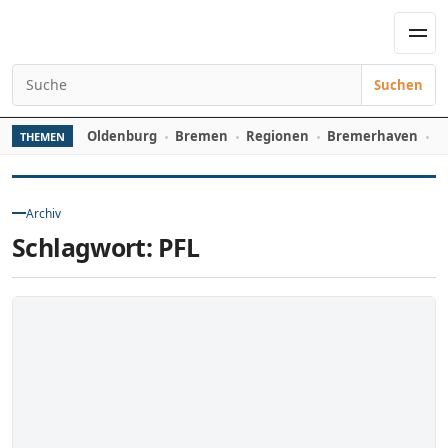
Zum Inhalt springen
Men
Suchen
Suchen nach:
Oldenburg
Bremen
Regionen
Bremerhaven
D
THEMEN
Archiv
Schlagwort:
PFL