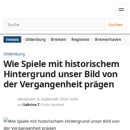
Zum Inhalt springen
Men
Suchen
Suchen nach:
Oldenburg
Bremen
Regionen
Bremerhaven
D
THEMEN
Oldenburg
Wie Spiele mit historischem
Hintergrund unser Bild von
der Vergangenheit prägen
aktualisiert: 6. September 2024 14:04
von
Sabrina T.
3 min Lesezeit