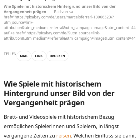
Wie Spiele mit historischem Hintergrund unser Bild von der
Vergangenheit prägen
|
Bild von <a
href="https://pixabay.com/de/users/marceloferrari-13066523/?
utm_source=link-
attribution&utm_medium=referral&utm_campaign=image&utm_content=44940
auf <a href="https://pixabay.com/de//?utm_source=link-
attribution&utm_medium=referral&utm_campaign=image&utm_content=4494
TEILEN
MAIL
LINK
DRUCKEN
Wie Spiele mit historischem
Hintergrund unser Bild von der
Vergangenheit prägen
Brett- und Videospiele mit historischem Bezug
ermöglichen Spielerinnen und Spielern, in längst
vergangene Zeiten zu
reisen
. Welchen Einfluss sie damit