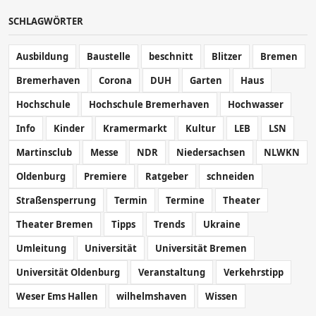
SCHLAGWÖRTER
Ausbildung
Baustelle
beschnitt
Blitzer
Bremen
Bremerhaven
Corona
DUH
Garten
Haus
Hochschule
Hochschule Bremerhaven
Hochwasser
Info
Kinder
Kramermarkt
Kultur
LEB
LSN
Martinsclub
Messe
NDR
Niedersachsen
NLWKN
Oldenburg
Premiere
Ratgeber
schneiden
Straßensperrung
Termin
Termine
Theater
Theater Bremen
Tipps
Trends
Ukraine
Umleitung
Universität
Universität Bremen
Universität Oldenburg
Veranstaltung
Verkehrstipp
Weser Ems Hallen
wilhelmshaven
Wissen