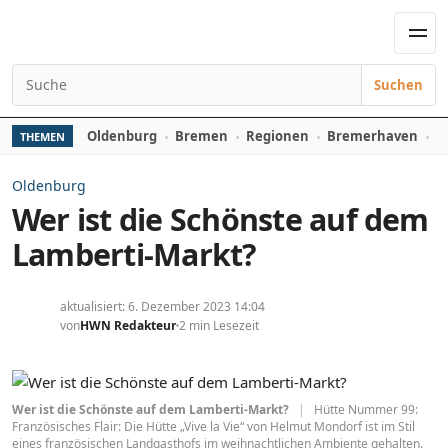
Zum Inhalt springen
Men
Suchen
Suchen nach:
Oldenburg
Bremen
Regionen
Bremerhaven
D
THEMEN
Oldenburg
Wer ist die Schönste auf dem
Lamberti-Markt?
aktualisiert: 6. Dezember 2023 14:04
von
HWN Redakteur
2 min Lesezeit
Wer ist die Schönste auf dem Lamberti-Markt?
|
Hütte Nummer 99:
Französisches Flair: Die Hütte „Vive la Vie“ von Helmut Mondorf ist im Stil
eines französischen Landgasthofs im weihnachtlichen Ambiente gehalten.