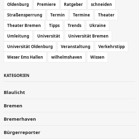
Oldenburg
Premiere
Ratgeber
schneiden
Straßensperrung
Termin
Termine
Theater
Theater Bremen
Tipps
Trends
Ukraine
Umleitung
Universität
Universität Bremen
Universität Oldenburg
Veranstaltung
Verkehrstipp
Weser Ems Hallen
wilhelmshaven
Wissen
KATEGORIEN
Blaulicht
Bremen
Bremerhaven
Bürgerreporter