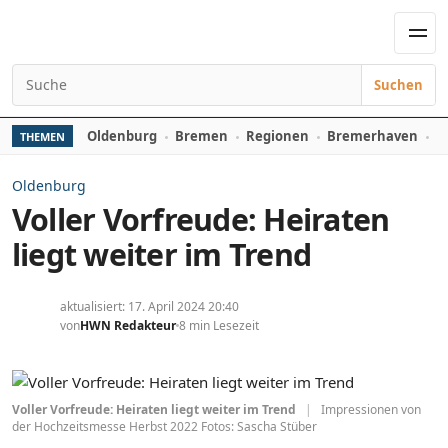
Zum Inhalt springen
Men
Suchen
Suchen nach:
Oldenburg
Bremen
Regionen
Bremerhaven
D
THEMEN
Oldenburg
Voller Vorfreude: Heiraten
liegt weiter im Trend
aktualisiert: 17. April 2024 20:40
von
HWN Redakteur
8 min Lesezeit
Voller Vorfreude: Heiraten liegt weiter im Trend
|
Impressionen von
der Hochzeitsmesse Herbst 2022 Fotos: Sascha Stüber