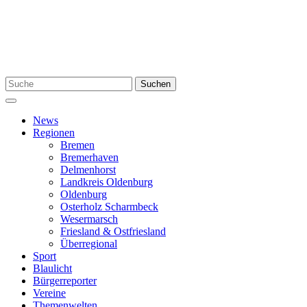
Zum
Inhalt
springen
Suchen
Suchen
nach:
Menü
News
Regionen
Bremen
Bremerhaven
Delmenhorst
Landkreis Oldenburg
Oldenburg
Osterholz Scharmbeck
Wesermarsch
Friesland & Ostfriesland
Überregional
Sport
Blaulicht
Bürgerreporter
Vereine
Themenwelten