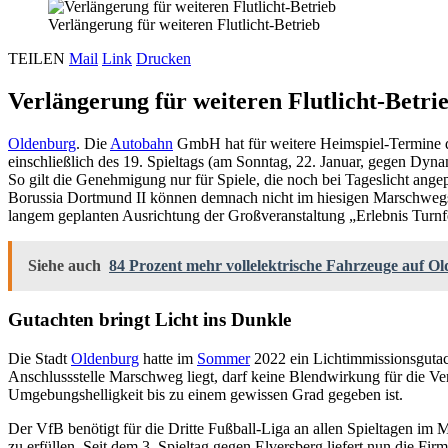
Verlängerung für weiteren Flutlicht-Betrieb
TEILEN
Mail
Link
Drucken
Verlängerung für weiteren Flutlicht-Betri
Oldenburg
. Die
Autobahn
GmbH hat für weitere Heimspiel-Termine 
einschließlich des 19. Spieltags (am Sonntag, 22. Januar, gegen Dy
So gilt die Genehmigung nur für Spiele, die noch bei Tageslicht an
Borussia Dortmund II können demnach nicht im hiesigen Marschwegst
langem geplanten Ausrichtung der Großveranstaltung „Erlebnis Turnf
Siehe auch
84 Prozent mehr vollelektrische Fahrzeuge auf O
Gutachten bringt Licht ins Dunkle
Die Stadt
Oldenburg
hatte im
Sommer
2022 ein Lichtimmissionsgutach
Anschlussstelle Marschweg liegt, darf keine Blendwirkung für die Ve
Umgebungshelligkeit bis zu einem gewissen Grad gegeben ist.
Der VfB benötigt für die Dritte Fußball-Liga an allen Spieltagen im
zu erfüllen. Seit dem 3. Spieltag gegen Elversberg liefert nun die