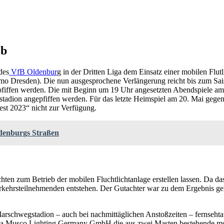
eb
des
VfB Oldenbur
g in der Dritten Liga dem Einsatz einer mobilen Flut
namo Dresden). Die nun ausgesprochene Verlängerung reicht bis zum Sa
gepfiffen werden. Die mit Beginn um 19 Uhr angesetzten Abendspiele 
adion angepfiffen werden. Für das letzte Heimspiel am 20. Mai gege
est 2023“ nicht zur Verfügung.
ldenburgs Straßen
ten zum Betrieb der mobilen Fluchtlichtanlage erstellen lassen. Da d
rkehrsteilnehmenden entstehen. Der Gutachter war zu dem Ergebnis gek
 Marschwegstadion – auch bei nachmittäglichen Anstoßzeiten – fernseht
 Firma Musco Lighting Germany GmbH die aus zwei Masten bestehende mo