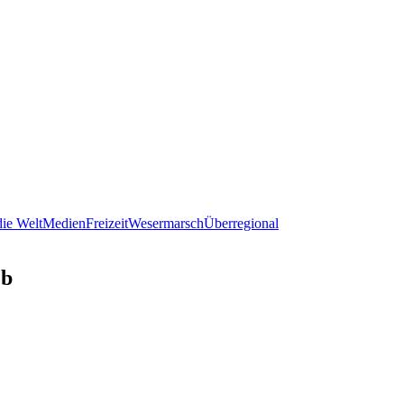
ie Welt
Medien
Freizeit
Wesermarsch
Überregional
eb