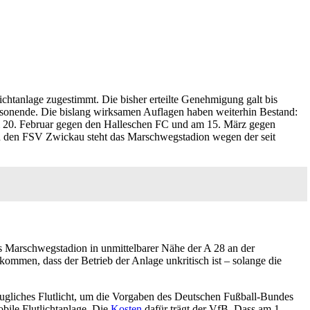
lichtanlage zugestimmt. Die bisher erteilte Genehmigung galt bis
isonende. Die bislang wirksamen Auflagen haben weiterhin Bestand:
am 20. Februar gegen den Halleschen FC und am 15. März gegen
n den FSV Zwickau steht das Marschwegstadion wegen der seit
as Marschwegstadion in unmittelbarer Nähe der A 28 an der
ommen, dass der Betrieb der Anlage unkritisch ist – solange die
augliches Flutlicht, um die Vorgaben des Deutschen Fußball-Bundes
bile Flutlichtanlage. Die
Kosten
dafür trägt der VfB. Dass am 1.