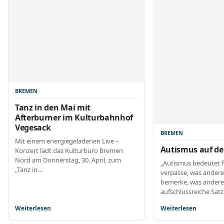
BREMEN
Tanz in den Mai mit
Afterburner im Kulturbahnhof
Vegesack
BREMEN
Mit einem energiegeladenen Live –
Autismus auf de
Konzert lädt das Kulturbüro Bremen
Nord am Donnerstag, 30. April, zum
„Autismus bedeutet fü
„Tanz in…
verpasse, was ander
bemerke, was anderen
aufschlussreiche Sat
Weiterlesen
Weiterlesen