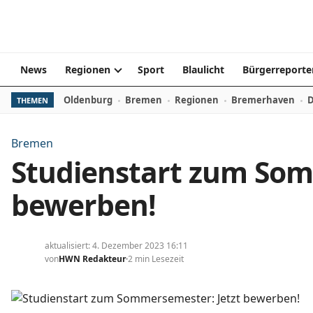
Zum Inhalt springen
News
Regionen
Sport
Blaulicht
Bürgerreporte
Oldenburg
Bremen
Regionen
Bremerhaven
D
THEMEN
Bremen
Studienstart zum Som
bewerben!
aktualisiert: 4. Dezember 2023 16:11
von
HWN Redakteur
2 min Lesezeit