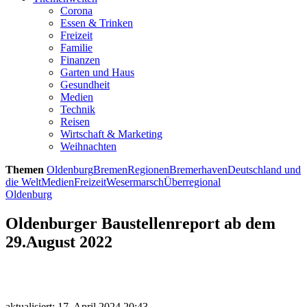
Corona
Essen & Trinken
Freizeit
Familie
Finanzen
Garten und Haus
Gesundheit
Medien
Technik
Reisen
Wirtschaft & Marketing
Weihnachten
Themen
Oldenburg
Bremen
Regionen
Bremerhaven
Deutschland und
die Welt
Medien
Freizeit
Wesermarsch
Überregional
Oldenburg
Oldenburger Baustellenreport ab dem
29.August 2022
aktualisiert: 17. April 2024 20:43