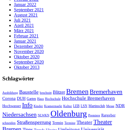
Januar 2022
September 2021
August 2021
Juli 2021
April 2021
März 2021
Februar 2021
Januar 2021
Dezember 2020
November 2020
Oktober 2020
September 2020
Oktober 2013
Schlagwörter
Bremen
Bremerhaven
Baustelle
Blitzer
Ausbildung
beschnitt
Hochschule Bremerhaven
Corona
DUH
Garten
Haus
Hochschule
Info
NDR
Hochwasser
LSN
Kinder
Kramermarkt
Kultur
LEB
Martinsclub
Messe
Oldenburg
Niedersachsen
Ratgeber
NLWKN
Premiere
Theater
Straßensperrung
Theater
Termin
schneiden
Termine
Bremen
Universität
Umleitung
Tipps
Trends
Ukraine