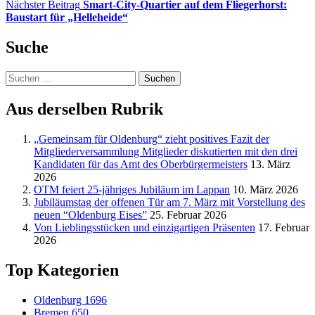
Nächster Beitrag
Smart-City-Quartier auf dem Fliegerhorst:
Baustart für „Helleheide“
Suche
Suchen
nach:
Aus derselben Rubrik
„Gemeinsam für Oldenburg“ zieht positives Fazit der
Mitgliederversammlung Mitglieder diskutierten mit den drei
Kandidaten für das Amt des Oberbürgermeisters
13. März
2026
OTM feiert 25-jähriges Jubiläum im Lappan
10. März 2026
Jubiläumstag der offenen Tür am 7. März mit Vorstellung des
neuen “Oldenburg Eises”
25. Februar 2026
Von Lieblingsstücken und einzigartigen Präsenten
17. Februar
2026
Top Kategorien
Oldenburg
1696
Bremen
650