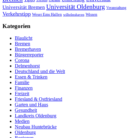
Universität Oldenburg
Universität Bremen
Veranstaltung
Verkehrstipp
Wissen
Weser Ems Hallen
wilhelmshaven
Kategorien
Blaulicht
Bremen
Bremerhaven
Bürgerreporter
Corona
Delmenhorst
Deutschland und die Welt
Essen & Trinken
Familie
Finanzen
Freizeit
Friesland & Ostfriesland
Garten und Haus
Gesundheit
Landkreis Oldenburg
Medien
Neubau Huntebrücke
Oldenburg
Regionen