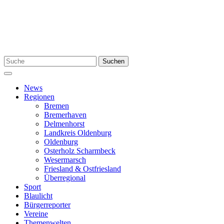
Zum
Inhalt
springen
Suchen
Suchen
nach:
Menü
News
Regionen
Bremen
Bremerhaven
Delmenhorst
Landkreis Oldenburg
Oldenburg
Osterholz Scharmbeck
Wesermarsch
Friesland & Ostfriesland
Überregional
Sport
Blaulicht
Bürgerreporter
Vereine
Themenwelten