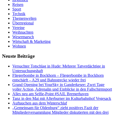
Reisen
Sport
Technik
Themenwelten
Überregional
Vereine
Weihnachten
Wesermarsch
Wirtschaft & Marketing
Wohnen
Neuste Beiträge
Versucht­er Totschlag in Hude: Mehrere Tatverdächtige in
Untersuchungshaft
Fliegerbombe in Bockhorn – Fliegerbombe in Bockhorn
entschärft – A29 und Bahnstrecke wieder frei
Grand Opening bei YourSky in Ganderkesee: Zwei Tage
voller Action, Adrenalin und Einblicke in den Fallschirmsport
Alles neu am Selfie-Point #SAIL Bremerhaven
Tanz in den Mai mit Afterburner im Kulturbahnhof Vegesack
Auftauchen aus dem Winterschlaf
„Gemeinsam für Oldenburg“ zieht positives Fazit der
Mitgliederversammlung Mitglieder diskutierten mit den drei