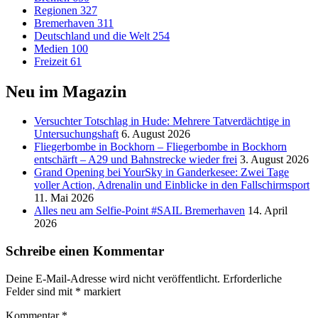
Regionen
327
Bremerhaven
311
Deutschland und die Welt
254
Medien
100
Freizeit
61
Neu im Magazin
Versucht­er Totschlag in Hude: Mehrere Tatverdächtige in
Untersuchungshaft
6. August 2026
Fliegerbombe in Bockhorn – Fliegerbombe in Bockhorn
entschärft – A29 und Bahnstrecke wieder frei
3. August 2026
Grand Opening bei YourSky in Ganderkesee: Zwei Tage
voller Action, Adrenalin und Einblicke in den Fallschirmsport
11. Mai 2026
Alles neu am Selfie-Point #SAIL Bremerhaven
14. April
2026
Schreibe einen Kommentar
Deine E-Mail-Adresse wird nicht veröffentlicht.
Erforderliche
Felder sind mit
*
markiert
Kommentar
*