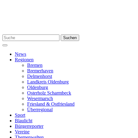
Zum
Inhalt
springen
Suchen
Suchen
nach:
Menü
News
Regionen
Bremen
Bremerhaven
Delmenhorst
Landkreis Oldenburg
Oldenburg
Osterholz Scharmbeck
Wesermarsch
Friesland & Ostfriesland
Überregional
Sport
Blaulicht
Bürgerreporter
Vereine
Themenwelten