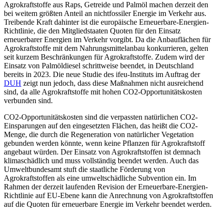
Agrokraftstoffe aus Raps, Getreide und Palmöl machen derzeit den
bei weitem größten Anteil an nichtfossiler Energie im Verkehr aus.
Treibende Kraft dahinter ist die europäische Erneuerbare-Energien-
Richtlinie, die den Mitgliedstaaten Quoten für den Einsatz
erneuerbarer Energien im Verkehr vorgibt. Da die Anbauflächen für
Agrokraftstoffe mit dem Nahrungsmittelanbau konkurrieren, gelten
seit kurzem Beschränkungen für Agrokraftstoffe. Zudem wird der
Einsatz von Palmöldiesel schrittweise beendet, in Deutschland
bereits in 2023. Die neue Studie des ifeu-Instituts im Auftrag der
DUH
zeigt nun jedoch, dass diese Maßnahmen nicht ausreichend
sind, da alle Agrokraftstoffe mit hohen CO2-Opportunitätskosten
verbunden sind.
CO2-Opportunitätskosten sind die verpassten natürlichen CO2-
Einsparungen auf den eingesetzten Flächen, das heißt die CO2-
Menge, die durch die Regeneration von natürlicher Vegetation
gebunden werden könnte, wenn keine Pflanzen für Agrokraftstoff
angebaut würden. Der Einsatz von Agrokraftstoffen ist demnach
klimaschädlich und muss vollständig beendet werden. Auch das
Umweltbundesamt stuft die staatliche Förderung von
Agrokraftstoffen als eine umweltschädliche Subvention ein. Im
Rahmen der derzeit laufenden Revision der Erneuerbare-Energien-
Richtlinie auf EU-Ebene kann die Anrechnung von Agrokraftstoffen
auf die Quoten für erneuerbare Energie im Verkehr beendet werden.