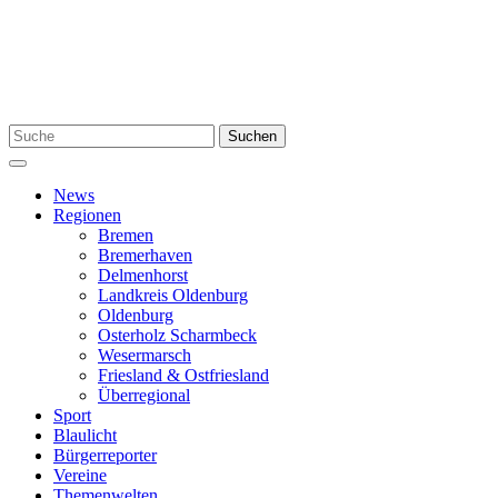
Zum
Inhalt
springen
Suchen
Suchen
nach:
Menü
News
Regionen
Bremen
Bremerhaven
Delmenhorst
Landkreis Oldenburg
Oldenburg
Osterholz Scharmbeck
Wesermarsch
Friesland & Ostfriesland
Überregional
Sport
Blaulicht
Bürgerreporter
Vereine
Themenwelten