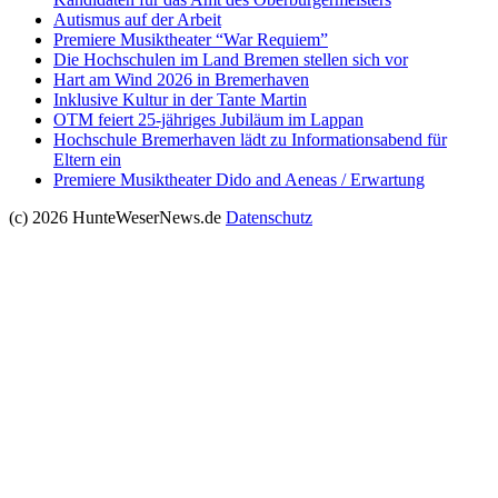
Autismus auf der Arbeit
Premiere Musiktheater “War Requiem”
Die Hochschulen im Land Bremen stellen sich vor
Hart am Wind 2026 in Bremerhaven
Inklusive Kultur in der Tante Martin
OTM feiert 25-jähriges Jubiläum im Lappan
Hochschule Bremerhaven lädt zu Informationsabend für
Eltern ein
Premiere Musiktheater Dido and Aeneas / Erwartung
(c) 2026 HunteWeserNews.de
Datenschutz