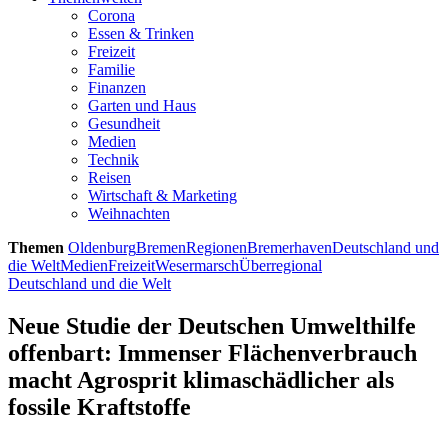
Corona
Essen & Trinken
Freizeit
Familie
Finanzen
Garten und Haus
Gesundheit
Medien
Technik
Reisen
Wirtschaft & Marketing
Weihnachten
Themen
Oldenburg
Bremen
Regionen
Bremerhaven
Deutschland und
die Welt
Medien
Freizeit
Wesermarsch
Überregional
Deutschland und die Welt
Neue Studie der Deutschen Umwelthilfe
offenbart: Immenser Flächenverbrauch
macht Agrosprit klimaschädlicher als
fossile Kraftstoffe