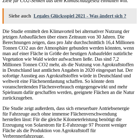
Ziele für CO2-Senken aus dem Klimaschutzgesetz einhalten will.”
Siehe auch
Legales Glücksspiel 2021 - Was ändert sich ?
Die Studie ermittelt den Klimavorteil bei alternativer Nutzung der
jetzigen Anbauflächen über einen Zeitraum von 30 Jahren. Die
Berechnungen zeigen, dass pro Jahr durchschnittlich 16,4 Millionen
Tonnen CO2 aus der Atmosphäre gebunden werden könnten, wenn
man auf einer Fläche in Größe der heutigen Anbaufelder natürliche
Vegetation wie Wald wieder aufwachsen ließe. Das sind 7,2
Millionen Tonnen CO2 mehr, als die Nutzung von Agrokraftstoffen
in Deutschland laut amtlichen Angaben in 2020 eingespart hat. Der
sofortige Ausstieg aus Agrokraftstoffen würde in Deutschland und
weltweit eine Flächenentlastung schaffen. So könnte dem
voranschreitenden Flächenverbrauch entgegengewirkt und mehr
Spielraum dafür geschaffen werden, geeignete Flächen an die Natur
zurückzugeben.
Die Studie zeigt außerdem, dass sich erneuerbare Antriebsenergie
für Fahrzeuge auch ohne immense Flächenverschwendung
herstellen lässt: Für die gleiche Kilometerleistung benötigt die
Erzeugung von Solarstrom für E-Fahrzeuge 97 Prozent weniger
Fläche als die Produktion von Agrokraftstoff für
Verbrennerfahrzeuge.