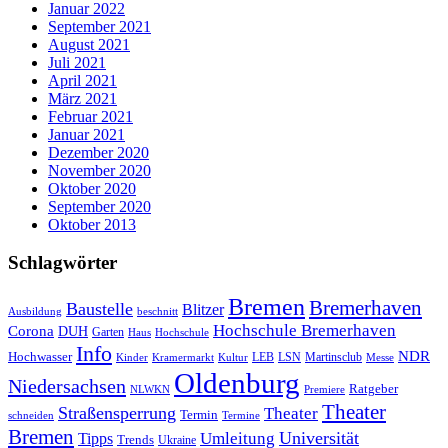
Januar 2022
September 2021
August 2021
Juli 2021
April 2021
März 2021
Februar 2021
Januar 2021
Dezember 2020
November 2020
Oktober 2020
September 2020
Oktober 2013
Schlagwörter
Bremen
Bremerhaven
Baustelle
Blitzer
Ausbildung
beschnitt
Hochschule Bremerhaven
Corona
DUH
Garten
Haus
Hochschule
Info
NDR
Hochwasser
LSN
Kinder
Kramermarkt
Kultur
LEB
Martinsclub
Messe
Oldenburg
Niedersachsen
Ratgeber
NLWKN
Premiere
Theater
Straßensperrung
Theater
Termin
schneiden
Termine
Bremen
Universität
Umleitung
Tipps
Trends
Ukraine