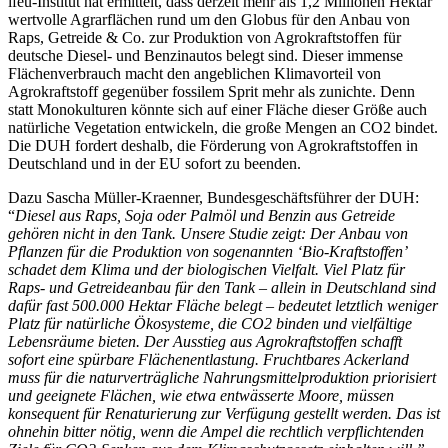
ifeu-Institut hat ermittelt, dass derzeit mehr als 1,2 Millionen Hektar
wertvolle Agrarflächen rund um den Globus für den Anbau von
Raps, Getreide & Co. zur Produktion von Agrokraftstoffen für
deutsche Diesel- und Benzinautos belegt sind. Dieser immense
Flächenverbrauch macht den angeblichen Klimavorteil von
Agrokraftstoff gegenüber fossilem Sprit mehr als zunichte. Denn
statt Monokulturen könnte sich auf einer Fläche dieser Größe auch
natürliche Vegetation entwickeln, die große Mengen an CO2 bindet.
Die DUH fordert deshalb, die Förderung von Agrokraftstoffen in
Deutschland und in der EU sofort zu beenden.
Dazu Sascha Müller-Kraenner, Bundesgeschäftsführer der DUH:
“
Diesel aus Raps, Soja oder Palmöl und Benzin aus Getreide
gehören nicht in den Tank. Unsere Studie zeigt: Der Anbau von
Pflanzen für die Produktion von sogenannten ‘Bio-Kraftstoffen’
schadet dem Klima und der biologischen Vielfalt. Viel Platz für
Raps- und Getreideanbau für den Tank – allein in Deutschland sind
dafür fast 500.000 Hektar Fläche belegt – bedeutet letztlich weniger
Platz für natürliche Ökosysteme, die CO2 binden und vielfältige
Lebensräume bieten. Der Ausstieg aus Agrokraftstoffen schafft
sofort eine spürbare Flächenentlastung. Fruchtbares Ackerland
muss für die naturverträgliche Nahrungsmittelproduktion priorisiert
und geeignete Flächen, wie etwa entwässerte Moore, müssen
konsequent für Renaturierung zur Verfügung gestellt werden. Das ist
ohnehin bitter nötig, wenn die Ampel die rechtlich verpflichtenden