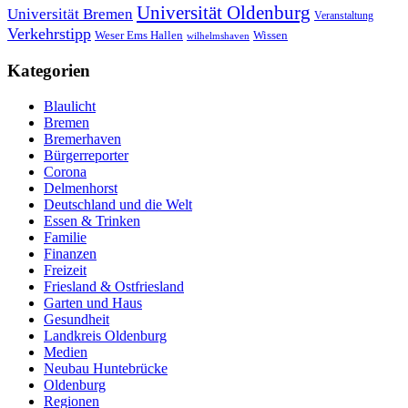
Universität Oldenburg
Universität Bremen
Veranstaltung
Verkehrstipp
Wissen
Weser Ems Hallen
wilhelmshaven
Kategorien
Blaulicht
Bremen
Bremerhaven
Bürgerreporter
Corona
Delmenhorst
Deutschland und die Welt
Essen & Trinken
Familie
Finanzen
Freizeit
Friesland & Ostfriesland
Garten und Haus
Gesundheit
Landkreis Oldenburg
Medien
Neubau Huntebrücke
Oldenburg
Regionen