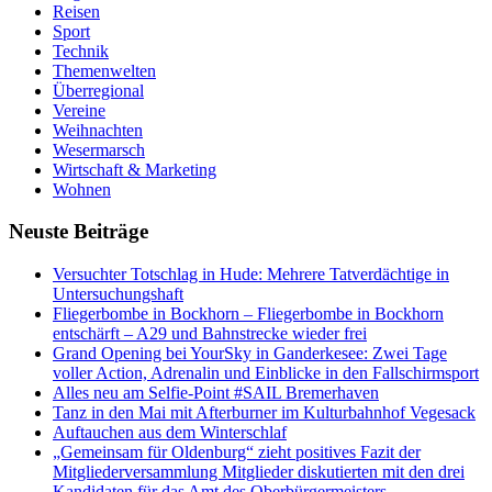
Reisen
Sport
Technik
Themenwelten
Überregional
Vereine
Weihnachten
Wesermarsch
Wirtschaft & Marketing
Wohnen
Neuste Beiträge
Versucht­er Totschlag in Hude: Mehrere Tatverdächtige in
Untersuchungshaft
Fliegerbombe in Bockhorn – Fliegerbombe in Bockhorn
entschärft – A29 und Bahnstrecke wieder frei
Grand Opening bei YourSky in Ganderkesee: Zwei Tage
voller Action, Adrenalin und Einblicke in den Fallschirmsport
Alles neu am Selfie-Point #SAIL Bremerhaven
Tanz in den Mai mit Afterburner im Kulturbahnhof Vegesack
Auftauchen aus dem Winterschlaf
„Gemeinsam für Oldenburg“ zieht positives Fazit der
Mitgliederversammlung Mitglieder diskutierten mit den drei
Kandidaten für das Amt des Oberbürgermeisters