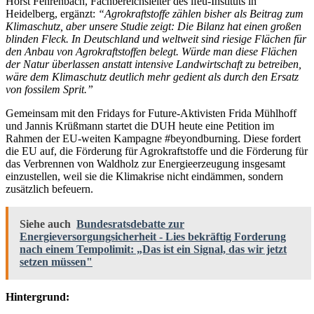
Horst Fehrenbach, Fachbereichsleiter des ifeu-Instituts in
Heidelberg, ergänzt:
“Agrokraftstoffe zählen bisher als Beitrag zum
Klimaschutz, aber unsere Studie zeigt: Die Bilanz hat einen großen
blinden Fleck. In Deutschland und weltweit sind riesige Flächen für
den Anbau von Agrokraftstoffen belegt. Würde man diese Flächen
der Natur überlassen anstatt intensive Landwirtschaft zu betreiben,
wäre dem Klimaschutz deutlich mehr gedient als durch den Ersatz
von fossilem Sprit.”
Gemeinsam mit den Fridays for Future-Aktivisten Frida Mühlhoff
und Jannis Krüßmann startet die DUH heute eine Petition im
Rahmen der EU-weiten Kampagne #beyondburning. Diese fordert
die EU auf, die Förderung für Agrokraftstoffe und die Förderung für
das Verbrennen von Waldholz zur Energieerzeugung insgesamt
einzustellen, weil sie die Klimakrise nicht eindämmen, sondern
zusätzlich befeuern.
Siehe auch
Bundesratsdebatte zur
Energieversorgungsicherheit - Lies bekräftig Forderung
nach einem Tempolimit: „Das ist ein Signal, das wir jetzt
setzen müssen"
Hintergrund: