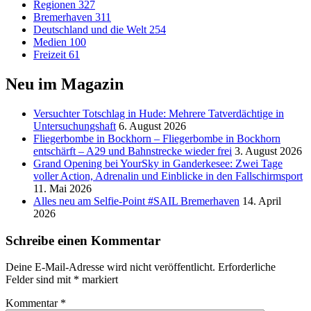
Regionen
327
Bremerhaven
311
Deutschland und die Welt
254
Medien
100
Freizeit
61
Neu im Magazin
Versucht­er Totschlag in Hude: Mehrere Tatverdächtige in
Untersuchungshaft
6. August 2026
Fliegerbombe in Bockhorn – Fliegerbombe in Bockhorn
entschärft – A29 und Bahnstrecke wieder frei
3. August 2026
Grand Opening bei YourSky in Ganderkesee: Zwei Tage
voller Action, Adrenalin und Einblicke in den Fallschirmsport
11. Mai 2026
Alles neu am Selfie-Point #SAIL Bremerhaven
14. April
2026
Schreibe einen Kommentar
Deine E-Mail-Adresse wird nicht veröffentlicht.
Erforderliche
Felder sind mit
*
markiert
Kommentar
*