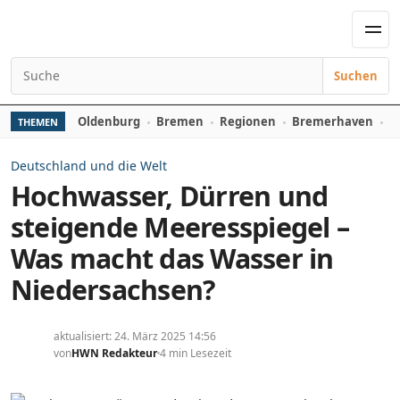
Zum Inhalt springen
Men
Suchen
Suchen nach:
Oldenburg
Bremen
Regionen
Bremerhaven
D
THEMEN
Deutschland und die Welt
Hochwasser, Dürren und
steigende Meeresspiegel –
Was macht das Wasser in
Niedersachsen?
aktualisiert: 24. März 2025 14:56
von
HWN Redakteur
4 min Lesezeit