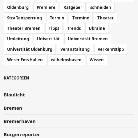
Oldenburg
Premiere
Ratgeber
schneiden
Straßensperrung
Termin
Termine
Theater
Theater Bremen
Tipps
Trends
Ukraine
Umleitung
Universität
Universität Bremen
Universität Oldenburg
Veranstaltung
Verkehrstipp
Weser Ems Hallen
wilhelmshaven
Wissen
KATEGORIEN
Blaulicht
Bremen
Bremerhaven
Bürgerreporter