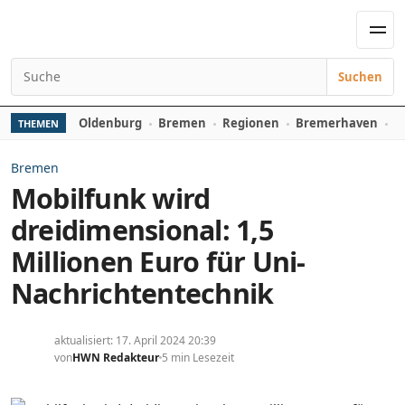
Zum Inhalt springen
Men
Suchen
Suchen nach:
Oldenburg
Bremen
Regionen
Bremerhaven
D
THEMEN
Bremen
Mobilfunk wird
dreidimensional: 1,5
Millionen Euro für Uni-
Nachrichtentechnik
aktualisiert: 17. April 2024 20:39
von
HWN Redakteur
5 min Lesezeit