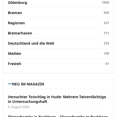
Oldenburg
1696
Bremen
650
Regionen
327
Bremerhaven
311
Deutschland und die Welt
254
Medien
100
Freizeit
61
NEU IM MAGAZIN
Versucht­er Totschlag in Hude: Mehrere Tatverdächtige
in Untersuchungshaft
6. August 2026
Fliegerbombe in Bockhorn – Fliegerbombe in Bockhorn