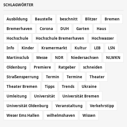
SCHLAGWÖRTER
Ausbildung
Baustelle
beschnitt
Blitzer
Bremen
Bremerhaven
Corona
DUH
Garten
Haus
Hochschule
Hochschule Bremerhaven
Hochwasser
Info
Kinder
Kramermarkt
Kultur
LEB
LSN
Martinsclub
Messe
NDR
Niedersachsen
NLWKN
Oldenburg
Premiere
Ratgeber
schneiden
Straßensperrung
Termin
Termine
Theater
Theater Bremen
Tipps
Trends
Ukraine
Umleitung
Universität
Universität Bremen
Universität Oldenburg
Veranstaltung
Verkehrstipp
Weser Ems Hallen
wilhelmshaven
Wissen