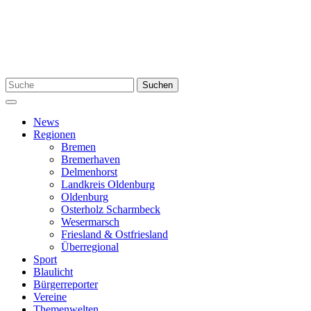
Zum
Inhalt
springen
Suchen
Suchen
nach:
Menü
News
Regionen
Bremen
Bremerhaven
Delmenhorst
Landkreis Oldenburg
Oldenburg
Osterholz Scharmbeck
Wesermarsch
Friesland & Ostfriesland
Überregional
Sport
Blaulicht
Bürgerreporter
Vereine
Themenwelten