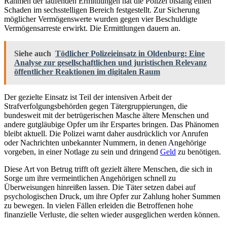
Rahmen der laufenden Ermittlungen hat die Polizei bislang einen
Schaden im sechsstelligen Bereich festgestellt. Zur Sicherung
möglicher Vermögenswerte wurden gegen vier Beschuldigte
Vermögensarreste erwirkt. Die Ermittlungen dauern an.
Siehe auch
Tödlicher Polizeieinsatz in Oldenburg: Eine
Analyse zur gesellschaftlichen und juristischen Relevanz
öffentlicher Reaktionen im digitalen Raum
Der gezielte Einsatz ist Teil der intensiven Arbeit der
Strafverfolgungsbehörden gegen Tätergruppierungen, die
bundesweit mit der betrügerischen Masche ältere Menschen und
andere gutgläubige Opfer um ihr Erspartes bringen. Das Phänomen
bleibt aktuell. Die Polizei warnt daher ausdrücklich vor Anrufen
oder Nachrichten unbekannter Nummern, in denen Angehörige
vorgeben, in einer Notlage zu sein und dringend
Geld
zu benötigen.
Diese Art von Betrug trifft oft gezielt ältere Menschen, die sich in
Sorge um ihre vermeintlichen Angehörigen schnell zu
Überweisungen hinreißen lassen. Die Täter setzen dabei auf
psychologischen Druck, um ihre Opfer zur Zahlung hoher Summen
zu bewegen. In vielen Fällen erleiden die Betroffenen hohe
finanzielle Verluste, die selten wieder ausgeglichen werden können.