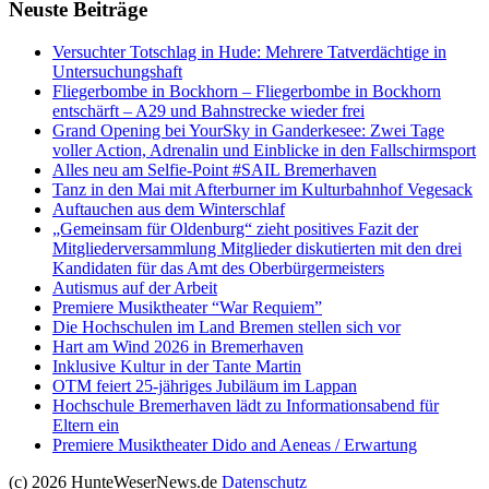
Neuste Beiträge
Versucht­er Totschlag in Hude: Mehrere Tatverdächtige in
Untersuchungshaft
Fliegerbombe in Bockhorn – Fliegerbombe in Bockhorn
entschärft – A29 und Bahnstrecke wieder frei
Grand Opening bei YourSky in Ganderkesee: Zwei Tage
voller Action, Adrenalin und Einblicke in den Fallschirmsport
Alles neu am Selfie-Point #SAIL Bremerhaven
Tanz in den Mai mit Afterburner im Kulturbahnhof Vegesack
Auftauchen aus dem Winterschlaf
„Gemeinsam für Oldenburg“ zieht positives Fazit der
Mitgliederversammlung Mitglieder diskutierten mit den drei
Kandidaten für das Amt des Oberbürgermeisters
Autismus auf der Arbeit
Premiere Musiktheater “War Requiem”
Die Hochschulen im Land Bremen stellen sich vor
Hart am Wind 2026 in Bremerhaven
Inklusive Kultur in der Tante Martin
OTM feiert 25-jähriges Jubiläum im Lappan
Hochschule Bremerhaven lädt zu Informationsabend für
Eltern ein
Premiere Musiktheater Dido and Aeneas / Erwartung
(c) 2026 HunteWeserNews.de
Datenschutz