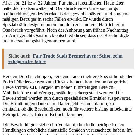
Alter von 21 bzw. 22 Jahren. Für einen jugendlichen Haupttäter
hatte die Staatsanwaltschaft Osnabrück einen Untersuchungs­
haftbefehl wegen des Verdachts des gewerbsmäßigen und banden­
mäßigen Betruges in sechs Fällen erwirkt. Er wurde durch
Spezialkräfte festgenommen und dem zuständigen Haftrichter in
Osnabrück vorgeführt. Nach der Anhörung am frühen Nachmittag
am Amtsgericht Osnabrück entschied dieser, dass der Beschuldigte
in Untersuchungshaft genommen wird.
Siehe auch
Fair Trade Stadt Bremerhaven: Schon zehn
erfolgreiche Jahre
Bei den Durchsuchungen, bei denen auch mehrere Spezialhunde der
Polizei Niedersachsen zum Einsatz kamen, konnten umfangreiche
Beweismittel, z.B. Bargeld im hohen fünfstelligen Bereich,
Mobiltelefone und Wertgegenstände, sichergestellt werden. Die
Beweismittel werden nun durch spezialisierte Ermittler ausgewertet.
Die Ermittlungen dauern an. Dabei geht es auch darum, zu
ermitteln, ob die Beschuldigten noch für weitere bislang unbekannte
Betrugstaten als Täter in Betracht kommen.
Die Beschuldigten stehen im Verdacht, durch die betrügerischen
Handlungen erhebliche finanzielle Schäden verursacht zu haben. Im