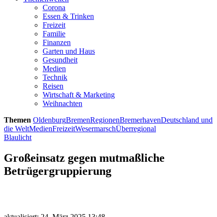
Corona
Essen & Trinken
Freizeit
Familie
Finanzen
Garten und Haus
Gesundheit
Medien
Technik
Reisen
Wirtschaft & Marketing
Weihnachten
Themen
Oldenburg
Bremen
Regionen
Bremerhaven
Deutschland und
die Welt
Medien
Freizeit
Wesermarsch
Überregional
Blaulicht
Großeinsatz gegen mutmaßliche
Betrügergruppierung
aktualisiert: 24. März 2025 13:48