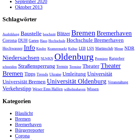
September 2020
Oktober 2013
Schlagwörter
Bremen
Bremerhaven
Baustelle
Blitzer
Ausbildung
beschnitt
Hochschule Bremerhaven
Corona
DUH
Garten
Haus
Hochschule
Info
NDR
Hochwasser
LSN
Kinder
Kramermarkt
Kultur
LEB
Martinsclub
Messe
Oldenburg
Niedersachsen
Ratgeber
NLWKN
Premiere
Theater
Straßensperrung
Theater
Termin
schneiden
Termine
Bremen
Universität
Umleitung
Tipps
Trends
Ukraine
Universität Oldenburg
Universität Bremen
Veranstaltung
Verkehrstipp
Wissen
Weser Ems Hallen
wilhelmshaven
Kategorien
Blaulicht
Bremen
Bremerhaven
Bürgerreporter
Corona