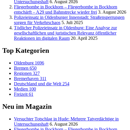
Untersuchungshaft
6. August 2026
Fliegerbombe in Bockhorn – Fliegerbombe in Bockhorn
entschärft – A29 und Bahnstrecke wieder frei
3. August 2026
Polizeieinsatz in Oldenburger Innenstadt: Straßensperrungen
sorgen für Verkehrschaos
5. Juli 2025
Tödlicher Polizeieinsatz in Oldenburg: Eine Analyse zur
gesellschaftlichen und juristischen Relevanz öffentlicher
Reaktionen im digitalen Raum
20. April 2025
Top Kategorien
Oldenburg
1696
Bremen
650
Regionen
327
Bremerhaven
311
Deutschland und die Welt
254
Medien
100
Freizeit
61
Neu im Magazin
Versucht­er Totschlag in Hude: Mehrere Tatverdächtige in
Untersuchungshaft
6. August 2026
Fliegerbombe in Bockhorn – Fliegerbombe in Bockhorn