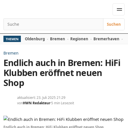
Zum Inhalt springen
Men
Suchen
Suchen nach:
Oldenburg
Bremen
Regionen
Bremerhaven
D
THEMEN
Bremen
Endlich auch in Bremen: HiFi
Klubben eröffnet neuen
Shop
aktualisiert: 23. Juli 2025 21:29
von
HWN Redakteur
5 min Lesezeit
Endlich auch in Bremen: HiFi Klubben eröffnet neuen Shop