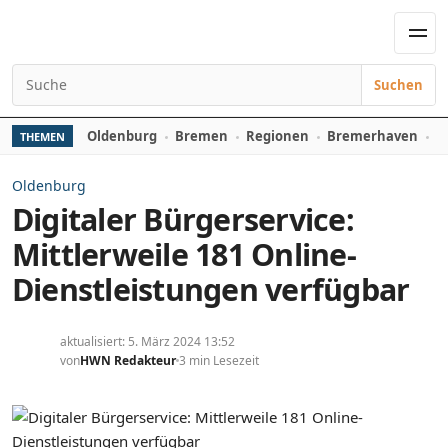
Zum Inhalt springen
Men
Suchen
Suchen nach:
Oldenburg
Bremen
Regionen
Bremerhaven
D
THEMEN
Oldenburg
Digitaler Bürgerservice:
Mittlerweile 181 Online-
Dienstleistungen verfügbar
aktualisiert: 5. März 2024 13:52
von
HWN Redakteur
3 min Lesezeit