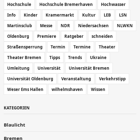
Hochschule
Hochschule Bremerhaven
Hochwasser
Info
Kinder
Kramermarkt
Kultur
LEB
LSN
Martinsclub
Messe
NDR
Niedersachsen
NLWKN
Oldenburg
Premiere
Ratgeber
schneiden
Straßensperrung
Termin
Termine
Theater
Theater Bremen
Tipps
Trends
Ukraine
Umleitung
Universität
Universität Bremen
Universität Oldenburg
Veranstaltung
Verkehrstipp
Weser Ems Hallen
wilhelmshaven
Wissen
KATEGORIEN
Blaulicht
Bremen