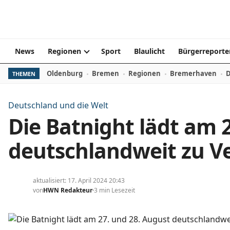
Zum Inhalt springen
News
Regionen
Sport
Blaulicht
Bürgerreporte
Oldenburg
Bremen
Regionen
Bremerhaven
D
THEMEN
Deutschland und die Welt
Die Batnight lädt am 
deutschlandweit zu V
aktualisiert: 17. April 2024 20:43
von
HWN Redakteur
3 min Lesezeit