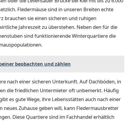
n oder die Levensauer Brücke bei Kiel mit bis zu 6.000
etzlich. Fledermäuse sind in unseren Breiten echte
z brauchen sie einen sicheren und ruhigen
tliche Jahreszeit zu überstehen. Neben den für die
enstuben sind funktionierende Winterquartiere die
ermauspopulationen.
sbeiner beobachten und zählen
ere nach einer sicheren Unterkunft. Auf Dachböden, in
ben die friedlichen Untermieter oft unbemerkt. Häufig
ibt es gute Wege, ihre Lebensstätten auch nach einer
in neues Zuhause geben will, kann Fledermausbretter
gen. Diese Quartiere sind im Fachhandel erhältlich