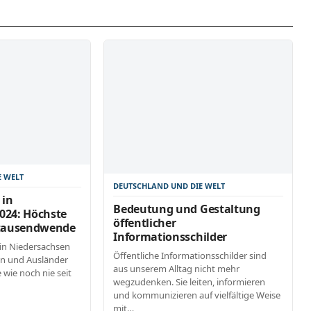
E WELT
DEUTSCHLAND UND DIE WELT
 in
Bedeutung und Gestaltung
024: Höchste
öffentlicher
rtausendwende
Informationsschilder
in Niedersachsen
Öffentliche Informationsschilder sind
en und Ausländer
aus unserem Alltag nicht mehr
 wie noch nie seit
wegzudenken. Sie leiten, informieren
und kommunizieren auf vielfältige Weise
mit…