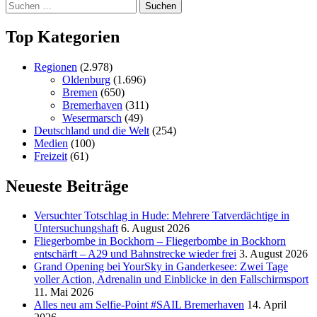
Suchen
nach:
Top Kategorien
Regionen
(2.978)
Oldenburg
(1.696)
Bremen
(650)
Bremerhaven
(311)
Wesermarsch
(49)
Deutschland und die Welt
(254)
Medien
(100)
Freizeit
(61)
Neueste Beiträge
Versucht­er Totschlag in Hude: Mehrere Tatverdächtige in
Untersuchungshaft
6. August 2026
Fliegerbombe in Bockhorn – Fliegerbombe in Bockhorn
entschärft – A29 und Bahnstrecke wieder frei
3. August 2026
Grand Opening bei YourSky in Ganderkesee: Zwei Tage
voller Action, Adrenalin und Einblicke in den Fallschirmsport
11. Mai 2026
Alles neu am Selfie-Point #SAIL Bremerhaven
14. April