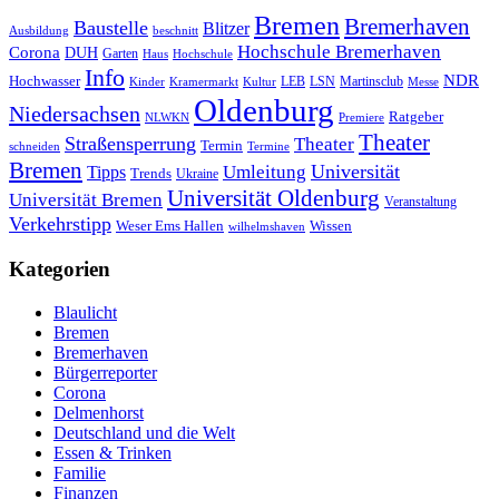
Bremen
Bremerhaven
Baustelle
Blitzer
Ausbildung
beschnitt
Hochschule Bremerhaven
Corona
DUH
Garten
Haus
Hochschule
Info
NDR
Hochwasser
LSN
Kinder
Kramermarkt
Kultur
LEB
Martinsclub
Messe
Oldenburg
Niedersachsen
Ratgeber
NLWKN
Premiere
Theater
Straßensperrung
Theater
Termin
schneiden
Termine
Bremen
Universität
Umleitung
Tipps
Trends
Ukraine
Universität Oldenburg
Universität Bremen
Veranstaltung
Verkehrstipp
Wissen
Weser Ems Hallen
wilhelmshaven
Kategorien
Blaulicht
Bremen
Bremerhaven
Bürgerreporter
Corona
Delmenhorst
Deutschland und die Welt
Essen & Trinken
Familie
Finanzen