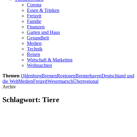
Corona
Essen & Trinken
Freizeit
Familie
Finanzen
Garten und Haus
Gesundheit
Medien
Technik
Reisen
Wirtschaft & Marketing
Weihnachten
Themen
Oldenburg
Bremen
Regionen
Bremerhaven
Deutschland und
die Welt
Medien
Freizeit
Wesermarsch
Überregional
Archiv
Schlagwort:
Tiere