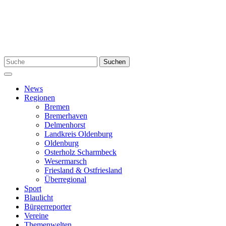
Zum
Inhalt
springen
Suchen
Suchen
nach:
Menü
News
Regionen
Bremen
Bremerhaven
Delmenhorst
Landkreis Oldenburg
Oldenburg
Osterholz Scharmbeck
Wesermarsch
Friesland & Ostfriesland
Überregional
Sport
Blaulicht
Bürgerreporter
Vereine
Themenwelten