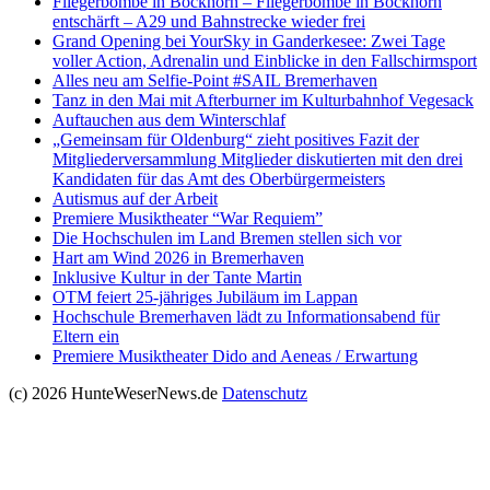
Fliegerbombe in Bockhorn – Fliegerbombe in Bockhorn
entschärft – A29 und Bahnstrecke wieder frei
Grand Opening bei YourSky in Ganderkesee: Zwei Tage
voller Action, Adrenalin und Einblicke in den Fallschirmsport
Alles neu am Selfie-Point #SAIL Bremerhaven
Tanz in den Mai mit Afterburner im Kulturbahnhof Vegesack
Auftauchen aus dem Winterschlaf
„Gemeinsam für Oldenburg“ zieht positives Fazit der
Mitgliederversammlung Mitglieder diskutierten mit den drei
Kandidaten für das Amt des Oberbürgermeisters
Autismus auf der Arbeit
Premiere Musiktheater “War Requiem”
Die Hochschulen im Land Bremen stellen sich vor
Hart am Wind 2026 in Bremerhaven
Inklusive Kultur in der Tante Martin
OTM feiert 25-jähriges Jubiläum im Lappan
Hochschule Bremerhaven lädt zu Informationsabend für
Eltern ein
Premiere Musiktheater Dido and Aeneas / Erwartung
(c) 2026 HunteWeserNews.de
Datenschutz