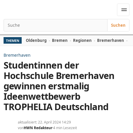
Zum Inhalt springen
Men
Suchen
Suchen nach:
Oldenburg
Bremen
Regionen
Bremerhaven
D
THEMEN
Bremerhaven
Studentinnen der
Hochschule Bremerhaven
gewinnen erstmalig
Ideenwettbewerb
TROPHELIA Deutschland
aktualisiert: 22. April 2024 14:29
von
HWN Redakteur
4 min Lesezeit