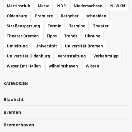
Martinsclub
Messe
NDR
Niedersachsen
NLWKN
Oldenburg
Premiere
Ratgeber
schneiden
Straßensperrung
Termin
Termine
Theater
Theater Bremen
Tipps
Trends
Ukraine
Umleitung
Universität
Universität Bremen
Universität Oldenburg
Veranstaltung
Verkehrstipp
Weser Ems Hallen
wilhelmshaven
Wissen
KATEGORIEN
Blaulicht
Bremen
Bremerhaven