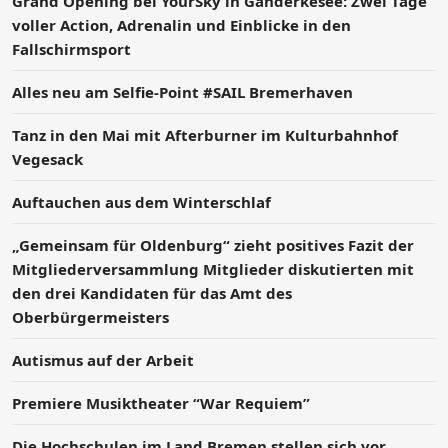
Grand Opening bei YourSky in Ganderkesee: Zwei Tage
voller Action, Adrenalin und Einblicke in den
Fallschirmsport
Alles neu am Selfie-Point #SAIL Bremerhaven
Tanz in den Mai mit Afterburner im Kulturbahnhof
Vegesack
Auftauchen aus dem Winterschlaf
„Gemeinsam für Oldenburg“ zieht positives Fazit der
Mitgliederversammlung Mitglieder diskutierten mit
den drei Kandidaten für das Amt des
Oberbürgermeisters
Autismus auf der Arbeit
Premiere Musiktheater “War Requiem”
Die Hochschulen im Land Bremen stellen sich vor