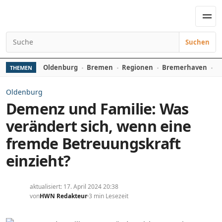
Zum Inhalt springen
Men
Suchen
Suchen nach:
Oldenburg
Bremen
Regionen
Bremerhaven
D
THEMEN
Oldenburg
Demenz und Familie: Was
verändert sich, wenn eine
fremde Betreuungskraft
einzieht?
aktualisiert: 17. April 2024 20:38
von
HWN Redakteur
3 min Lesezeit