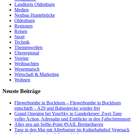
Landkreis Oldenburg
Medien
Neubau Huntebrücke
Oldenburg
Regionen
Reisen
Sport
Technik
Themenwelten
Überregional
Vereine
Weihnachten
Wesermarsch
Wirtschaft & Marketing
Wohnen
Neuste Beiträge
Fliegerbombe in Bockhorn – Fliegerbombe in Bockhorn
entschärft – A29 und Bahnstrecke wieder frei
Grand Opening bei YourSky in Ganderkesee: Zwei Tage
voller Action, Adrenalin und Einblicke in den Fallschirmsport
Alles neu am Selfie-Point #SAIL Bremerhaven
Tanz in den Mai mit Afterburner im Kulturbahnhof Vegesack