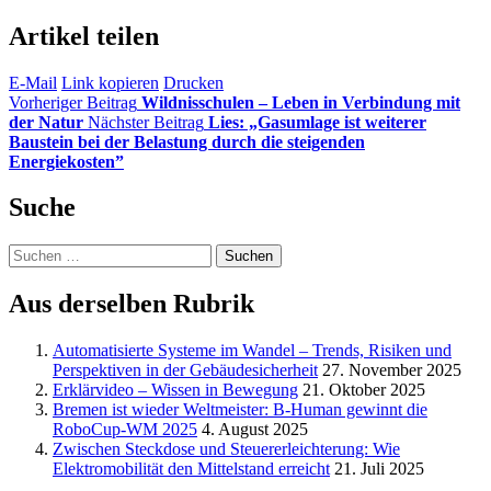
Artikel teilen
E-Mail
Link kopieren
Drucken
Vorheriger Beitrag
Wildnisschulen – Leben in Verbindung mit
der Natur
Nächster Beitrag
Lies: „Gasumlage ist weiterer
Baustein bei der Belastung durch die steigenden
Energiekosten”
Suche
Suchen
nach:
Aus derselben Rubrik
Automatisierte Systeme im Wandel – Trends, Risiken und
Perspektiven in der Gebäudesicherheit
27. November 2025
Erklärvideo – Wissen in Bewegung
21. Oktober 2025
Bremen ist wieder Weltmeister: B-Human gewinnt die
RoboCup-WM 2025
4. August 2025
Zwischen Steckdose und Steuererleichterung: Wie
Elektromobilität den Mittelstand erreicht
21. Juli 2025