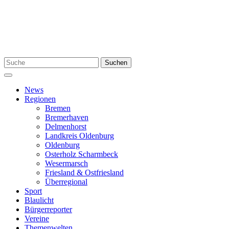
Zum
Inhalt
springen
Suchen
Suchen
nach:
Menü
News
Regionen
Bremen
Bremerhaven
Delmenhorst
Landkreis Oldenburg
Oldenburg
Osterholz Scharmbeck
Wesermarsch
Friesland & Ostfriesland
Überregional
Sport
Blaulicht
Bürgerreporter
Vereine
Themenwelten