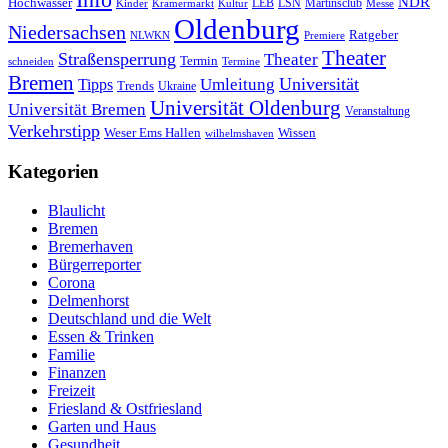
NDR
Hochwasser
LSN
Kinder
Kramermarkt
Kultur
LEB
Martinsclub
Messe
Oldenburg
Niedersachsen
Ratgeber
NLWKN
Premiere
Theater
Straßensperrung
Theater
Termin
schneiden
Termine
Bremen
Universität
Umleitung
Tipps
Trends
Ukraine
Universität Oldenburg
Universität Bremen
Veranstaltung
Verkehrstipp
Wissen
Weser Ems Hallen
wilhelmshaven
Kategorien
Blaulicht
Bremen
Bremerhaven
Bürgerreporter
Corona
Delmenhorst
Deutschland und die Welt
Essen & Trinken
Familie
Finanzen
Freizeit
Friesland & Ostfriesland
Garten und Haus
Gesundheit