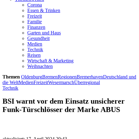
Corona
Essen & Trinken
Freizeit
Familie
Finanzen
Garten und Haus
Gesundheit
Medien
Technik
Reisen
Wirtschaft & Marketing
Weihnachten
Themen
Oldenburg
Bremen
Regionen
Bremerhaven
Deutschland und
die Welt
Medien
Freizeit
Wesermarsch
Überregional
Technik
BSI warnt vor dem Einsatz unsicherer
Funk-Türschlösser der Marke ABUS
aktualisiert: 17. April 2024 20:43