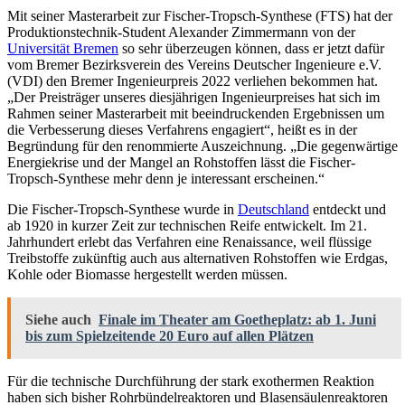
Mit seiner Masterarbeit zur Fischer-Tropsch-Synthese (FTS) hat der
Produktionstechnik-Student Alexander Zimmermann von der
Universität Bremen
so sehr überzeugen können, dass er jetzt dafür
vom Bremer Bezirksverein des Vereins Deutscher Ingenieure e.V.
(VDI) den Bremer Ingenieurpreis 2022 verliehen bekommen hat.
„Der Preisträger unseres diesjährigen Ingenieurpreises hat sich im
Rahmen seiner Masterarbeit mit beeindruckenden Ergebnissen um
die Verbesserung dieses Verfahrens engagiert“, heißt es in der
Begründung für den renommierte Auszeichnung. „Die gegenwärtige
Energiekrise und der Mangel an Rohstoffen lässt die Fischer-
Tropsch-Synthese mehr denn je interessant erscheinen.“
Die Fischer-Tropsch-Synthese wurde in
Deutschland
entdeckt und
ab 1920 in kurzer Zeit zur technischen Reife entwickelt. Im 21.
Jahrhundert erlebt das Verfahren eine Renaissance, weil flüssige
Treibstoffe zukünftig auch aus alternativen Rohstoffen wie Erdgas,
Kohle oder Biomasse hergestellt werden müssen.
Siehe auch
Finale im Theater am Goetheplatz: ab 1. Juni
bis zum Spielzeitende 20 Euro auf allen Plätzen
Für die technische Durchführung der stark exothermen Reaktion
haben sich bisher Rohrbündelreaktoren und Blasensäulenreaktoren