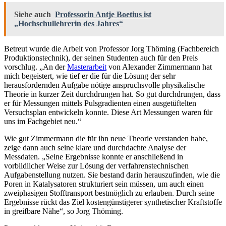
Siehe auch
Professorin Antje Boetius ist
„Hochschullehrerin des Jahres“
Betreut wurde die Arbeit von Professor Jorg Thöming (Fachbereich
Produktionstechnik), der seinen Studenten auch für den Preis
vorschlug. „An der
Masterarbeit
von Alexander Zimmermann hat
mich begeistert, wie tief er die für die Lösung der sehr
herausfordernden Aufgabe nötige anspruchsvolle physikalische
Theorie in kurzer Zeit durchdrungen hat. So gut durchdrungen, dass
er für Messungen mittels Pulsgradienten einen ausgetüftelten
Versuchsplan entwickeln konnte. Diese Art Messungen waren für
uns im Fachgebiet neu.“
Wie gut Zimmermann die für ihn neue Theorie verstanden habe,
zeige dann auch seine klare und durchdachte Analyse der
Messdaten. „Seine Ergebnisse konnte er anschließend in
vorbildlicher Weise zur Lösung der verfahrenstechnischen
Aufgabenstellung nutzen. Sie bestand darin herauszufinden, wie die
Poren in Katalysatoren strukturiert sein müssen, um auch einen
zweiphasigen Stofftransport bestmöglich zu erlauben. Durch seine
Ergebnisse rückt das Ziel kostengünstigerer synthetischer Kraftstoffe
in greifbare Nähe“, so Jorg Thöming.