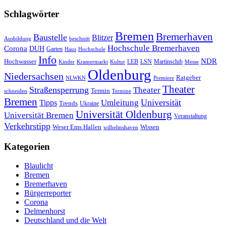
Schlagwörter
Bremen
Bremerhaven
Baustelle
Blitzer
Ausbildung
beschnitt
Hochschule Bremerhaven
Corona
DUH
Garten
Haus
Hochschule
Info
NDR
Hochwasser
LSN
Kinder
Kramermarkt
Kultur
LEB
Martinsclub
Messe
Oldenburg
Niedersachsen
Ratgeber
NLWKN
Premiere
Theater
Straßensperrung
Theater
Termin
schneiden
Termine
Bremen
Universität
Umleitung
Tipps
Trends
Ukraine
Universität Oldenburg
Universität Bremen
Veranstaltung
Verkehrstipp
Wissen
Weser Ems Hallen
wilhelmshaven
Kategorien
Blaulicht
Bremen
Bremerhaven
Bürgerreporter
Corona
Delmenhorst
Deutschland und die Welt