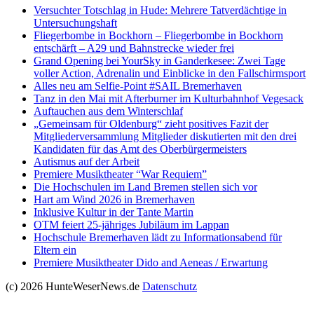
Versucht­er Totschlag in Hude: Mehrere Tatverdächtige in
Untersuchungshaft
Fliegerbombe in Bockhorn – Fliegerbombe in Bockhorn
entschärft – A29 und Bahnstrecke wieder frei
Grand Opening bei YourSky in Ganderkesee: Zwei Tage
voller Action, Adrenalin und Einblicke in den Fallschirmsport
Alles neu am Selfie-Point #SAIL Bremerhaven
Tanz in den Mai mit Afterburner im Kulturbahnhof Vegesack
Auftauchen aus dem Winterschlaf
„Gemeinsam für Oldenburg“ zieht positives Fazit der
Mitgliederversammlung Mitglieder diskutierten mit den drei
Kandidaten für das Amt des Oberbürgermeisters
Autismus auf der Arbeit
Premiere Musiktheater “War Requiem”
Die Hochschulen im Land Bremen stellen sich vor
Hart am Wind 2026 in Bremerhaven
Inklusive Kultur in der Tante Martin
OTM feiert 25-jähriges Jubiläum im Lappan
Hochschule Bremerhaven lädt zu Informationsabend für
Eltern ein
Premiere Musiktheater Dido and Aeneas / Erwartung
(c) 2026 HunteWeserNews.de
Datenschutz