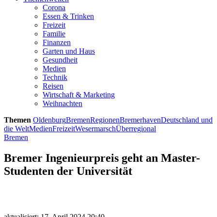
Corona
Essen & Trinken
Freizeit
Familie
Finanzen
Garten und Haus
Gesundheit
Medien
Technik
Reisen
Wirtschaft & Marketing
Weihnachten
Themen
Oldenburg
Bremen
Regionen
Bremerhaven
Deutschland und
die Welt
Medien
Freizeit
Wesermarsch
Überregional
Bremen
Bremer Ingenieurpreis geht an Master-
Studenten der Universität
aktualisiert: 17. April 2024 20:40