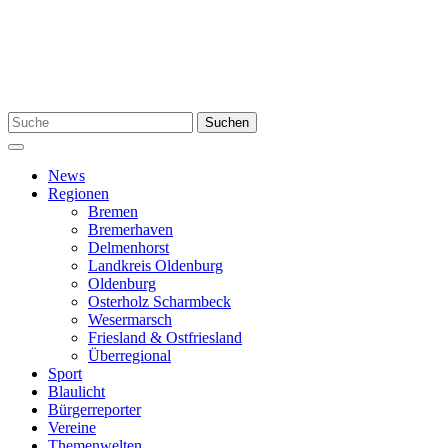
Zum
Inhalt
springen
Suchen
Suchen
nach:
Menü
News
Regionen
Bremen
Bremerhaven
Delmenhorst
Landkreis Oldenburg
Oldenburg
Osterholz Scharmbeck
Wesermarsch
Friesland & Ostfriesland
Überregional
Sport
Blaulicht
Bürgerreporter
Vereine
Themenwelten