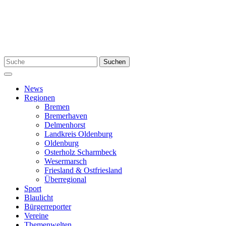
Zum
Inhalt
springen
Suchen
Suchen
nach:
Menü
News
Regionen
Bremen
Bremerhaven
Delmenhorst
Landkreis Oldenburg
Oldenburg
Osterholz Scharmbeck
Wesermarsch
Friesland & Ostfriesland
Überregional
Sport
Blaulicht
Bürgerreporter
Vereine
Themenwelten