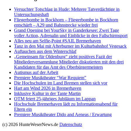
Versucht­er Totschlag in Hude: Mehrere Tatverdächtige in
Untersuchungshaft
Fliegerbombe in Bockhorn – Fliegerbombe in Bockhorn
entschärft – A29 und Bahnstrecke wieder frei
Grand Opening bei YourSky in Ganderkesee: Zwei Tage
voller Action, Adrenalin und Einblicke in den Fallschirmsport
Alles neu am Selfie-Point #SAIL Bremerhaven
Tanz in den Mai mit Afterburner im Kulturbahnhof Vegesack
Auftauchen aus dem Winterschlaf
„Gemeinsam für Oldenburg“ zieht positives Fazit der
Mitgliederversammlung Mitglieder diskutierten mit den drei
Kandidaten für das Amt des Oberbürgermeisters
Autismus auf der Arbeit
Premiere Musiktheater “War Requiem”
Die Hochschulen im Land Bremen stellen sich vor
Hart am Wind 2026 in Bremerhaven
Inklusive Kultur in der Tante Martin
OTM feiert 25-jähriges Jubiläum im Lappan
Hochschule Bremerhaven lädt zu Informationsabend für
Eltern ein
Premiere Musiktheater Dido and Aeneas / Erwartung
(c) 2026 HunteWeserNews.de
Datenschutz