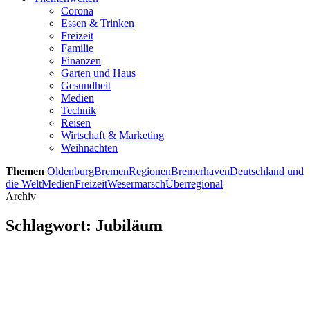
Corona
Essen & Trinken
Freizeit
Familie
Finanzen
Garten und Haus
Gesundheit
Medien
Technik
Reisen
Wirtschaft & Marketing
Weihnachten
Themen
Oldenburg
Bremen
Regionen
Bremerhaven
Deutschland und
die Welt
Medien
Freizeit
Wesermarsch
Überregional
Archiv
Schlagwort:
Jubiläum