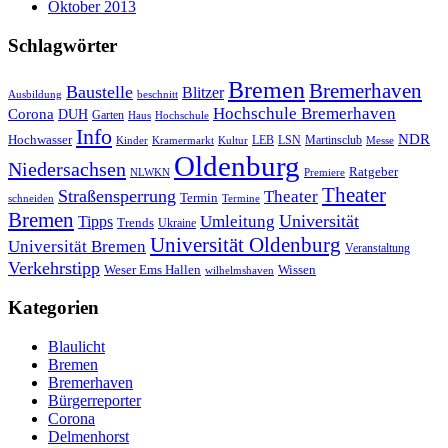
Oktober 2013
Schlagwörter
Bremen
Bremerhaven
Baustelle
Blitzer
Ausbildung
beschnitt
Hochschule Bremerhaven
Corona
DUH
Garten
Haus
Hochschule
Info
NDR
Hochwasser
LSN
Kinder
Kramermarkt
Kultur
LEB
Martinsclub
Messe
Oldenburg
Niedersachsen
Ratgeber
NLWKN
Premiere
Theater
Straßensperrung
Theater
Termin
schneiden
Termine
Bremen
Universität
Umleitung
Tipps
Trends
Ukraine
Universität Oldenburg
Universität Bremen
Veranstaltung
Verkehrstipp
Wissen
Weser Ems Hallen
wilhelmshaven
Kategorien
Blaulicht
Bremen
Bremerhaven
Bürgerreporter
Corona
Delmenhorst