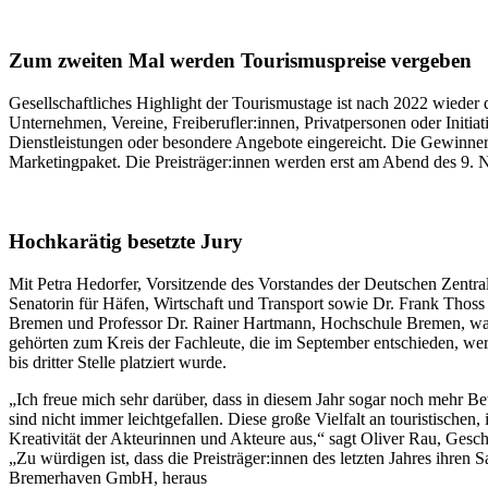
Zum zweiten Mal werden Tourismuspreise vergeben
Gesellschaftliches Highlight der Tourismustage ist nach 2022 wieder
Unternehmen, Vereine, Freiberufler:innen, Privatpersonen oder Initia
Dienstleistungen oder besondere Angebote eingereicht. Die Gewinner
Marketingpaket. Die Preisträger:innen werden erst am Abend des 9.
Hochkarätig besetzte Jury
Mit Petra Hedorfer, Vorsitzende des Vorstandes der Deutschen Zentral
Senatorin für Häfen, Wirtschaft und Transport sowie Dr. Frank Tho
Bremen und Professor Dr. Rainer Hartmann, Hochschule Bremen, war d
gehörten zum Kreis der Fachleute, die im September entschieden, we
bis dritter Stelle platziert wurde.
„Ich freue mich sehr darüber, dass in diesem Jahr sogar noch mehr 
sind nicht immer leichtgefallen. Diese große Vielfalt an touristisc
Kreativität der Akteurinnen und Akteure aus,“ sagt Oliver Rau, Ge
„Zu würdigen ist, dass die Preisträger:innen des letzten Jahres ihren
Bremerhaven GmbH, heraus