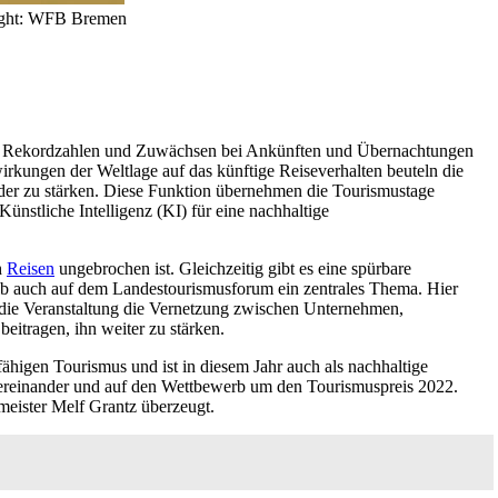
right: WFB Bremen
 mit Rekordzahlen und Zuwächsen bei Ankünften und Übernachtungen
rkungen der Weltlage auf das künftige Reiseverhalten beuteln die
nder zu stärken. Diese Funktion übernehmen die Tourismustage
nstliche Intelligenz (KI) für eine nachhaltige
h
Reisen
ungebrochen ist. Gleichzeitig gibt es eine spürbare
halb auch auf dem Landestourismusforum ein zentrales Thema. Hier
rt die Veranstaltung die Vernetzung zwischen Unternehmen,
eitragen, ihn weiter zu stärken.
ähigen Tourismus und ist in diesem Jahr auch als nachhaltige
ntereinander und auf den Wettbewerb um den Tourismuspreis 2022.
eister Melf Grantz überzeugt.