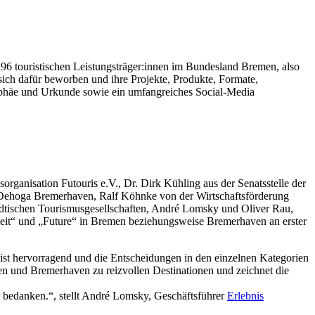
 96 touristischen Leistungsträger:innen im Bundesland Bremen, also
 sich dafür beworben und ihre Projekte, Produkte, Formate,
rophäe und Urkunde sowie ein umfangreiches Social-Media
rganisation Futouris e.V., Dr. Dirk Kühling aus der Senatsstelle der
r Dehoga Bremerhaven, Ralf Köhnke von der Wirtschaftsförderung
ädtischen Tourismusgesellschaften, André Lomsky und Oliver Rau,
gkeit“ und „Future“ in Bremen beziehungsweise Bremerhaven an erster
ist hervorragend und die Entscheidungen in den einzelnen Kategorien
men und Bremerhaven zu reizvollen Destinationen und zeichnet die
hr bedanken.“, stellt André Lomsky, Geschäftsführer
Erlebnis