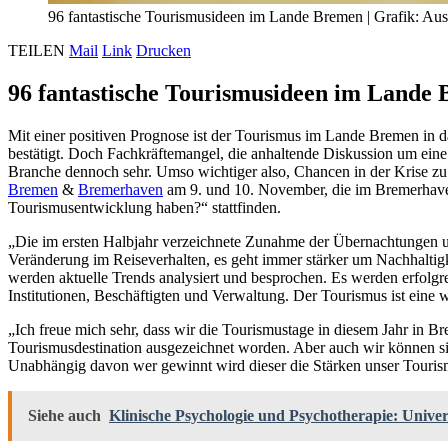
96 fantastische Tourismusideen im Lande Bremen
|
Grafik: Au
TEILEN
Mail
Link
Drucken
96 fantastische Tourismusideen im Lande
Mit einer positiven Prognose ist der Tourismus im Lande Bremen in
bestätigt. Doch Fachkräftemangel, die anhaltende Diskussion um ein
Branche dennoch sehr. Umso wichtiger also, Chancen in der Krise zu
Bremen
&
Bremerhaven
am 9. und 10. November, die im Bremerhavene
Tourismusentwicklung haben?“ stattfinden.
„Die im ersten Halbjahr verzeichnete Zunahme der Übernachtungen
Veränderung im Reiseverhalten, es geht immer stärker um Nachhaltigke
werden aktuelle Trends analysiert und besprochen. Es werden erfolgr
Institutionen, Beschäftigten und Verwaltung. Der Tourismus ist eine 
„Ich freue mich sehr, dass wir die Tourismustage in diesem Jahr in B
Tourismusdestination ausgezeichnet worden. Aber auch wir können si
Unabhängig davon wer gewinnt wird dieser die Stärken unser Touris
Siehe auch
Klinische Psychologie und Psychotherapie: Unive