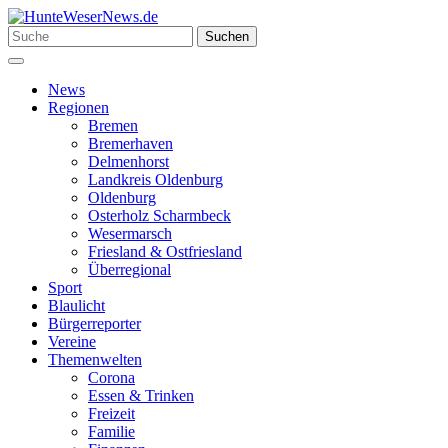
Zum
Inhalt
Suchen
Suchen
springen
nach:
Menü
News
Regionen
Bremen
Bremerhaven
Delmenhorst
Landkreis Oldenburg
Oldenburg
Osterholz Scharmbeck
Wesermarsch
Friesland & Ostfriesland
Überregional
Sport
Blaulicht
Bürgerreporter
Vereine
Themenwelten
Corona
Essen & Trinken
Freizeit
Familie