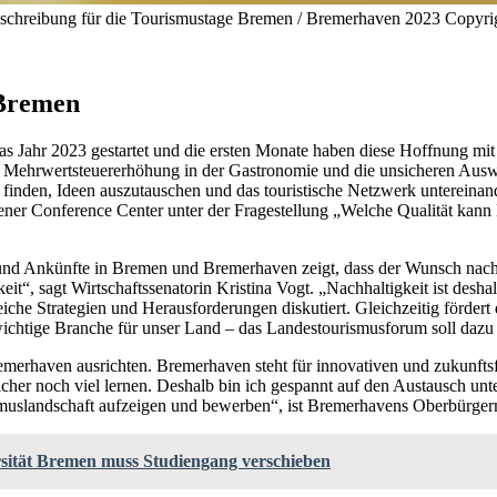
sschreibung für die Tourismustage Bremen / Bremerhaven 2023 Copy
 Bremen
 das Jahr 2023 gestartet und die ersten Monate haben diese Hoffnung
e Mehrwertsteuererhöhung in der Gastronomie und die unsicheren Auswi
 finden, Ideen auszutauschen und das touristische Netzwerk untereina
r Conference Center unter der Fragestellung „Welche Qualität kann Kü
 und Ankünfte in Bremen und Bremerhaven zeigt, dass der Wunsch nac
it“, sagt Wirtschaftssenatorin Kristina Vogt. „Nachhaltigkeit ist des
eiche Strategien und Herausforderungen diskutiert. Gleichzeitig förde
wichtige Branche für unser Land – das Landestourismusforum soll dazu b
remerhaven ausrichten. Bremerhaven steht für innovativen und zukunftsf
cher noch viel lernen. Deshalb bin ich gespannt auf den Austausch u
muslandschaft aufzeigen und bewerben“, ist Bremerhavens Oberbürgerm
rsität Bremen muss Studiengang verschieben