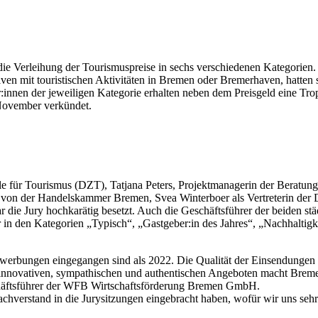
 die Verleihung der Tourismuspreise in sechs verschiedenen Kategorien.
tiven mit touristischen Aktivitäten in Bremen oder Bremerhaven, hatten
:innen der jeweiligen Kategorie erhalten neben dem Preisgeld eine T
 November verkündet.
e für Tourismus (DZT), Tatjana Peters, Projektmanagerin der Beratungso
ss von der Handelskammer Bremen, Svea Winterboer als Vertreterin de
ie Jury hochkarätig besetzt. Auch die Geschäftsführer der beiden st
r in den Kategorien „Typisch“, „Gastgeber:in des Jahres“, „Nachhalti
Bewerbungen eingegangen sind als 2022. Die Qualität der Einsendungen 
hen, innovativen, sympathischen und authentischen Angeboten macht Bre
schäftsführer der WFB Wirtschaftsförderung Bremen GmbH.
 Sachverstand in die Jurysitzungen eingebracht haben, wofür wir uns se