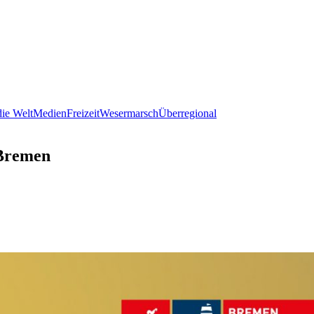
ie Welt
Medien
Freizeit
Wesermarsch
Überregional
 Bremen