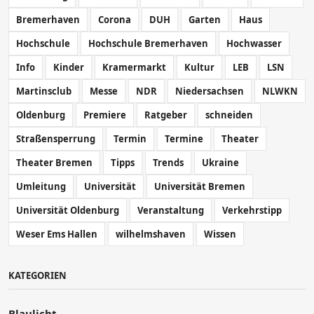
Bremerhaven
Corona
DUH
Garten
Haus
Hochschule
Hochschule Bremerhaven
Hochwasser
Info
Kinder
Kramermarkt
Kultur
LEB
LSN
Martinsclub
Messe
NDR
Niedersachsen
NLWKN
Oldenburg
Premiere
Ratgeber
schneiden
Straßensperrung
Termin
Termine
Theater
Theater Bremen
Tipps
Trends
Ukraine
Umleitung
Universität
Universität Bremen
Universität Oldenburg
Veranstaltung
Verkehrstipp
Weser Ems Hallen
wilhelmshaven
Wissen
KATEGORIEN
Blaulicht