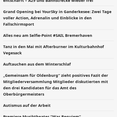
entschärft – A29 und Bahnstrecke wieder frei
Grand Opening bei YourSky in Ganderkesee: Zwei Tage
voller Action, Adrenalin und Einblicke in den
Fallschirmsport
Alles neu am Selfie-Point #SAIL Bremerhaven
Tanz in den Mai mit Afterburner im Kulturbahnhof
Vegesack
Auftauchen aus dem Winterschlaf
„Gemeinsam für Oldenburg“ zieht positives Fazit der
Mitgliederversammlung Mitglieder diskutierten mit
den drei Kandidaten für das Amt des
Oberbürgermeisters
Autismus auf der Arbeit
Premiere Musiktheater “War Requiem”