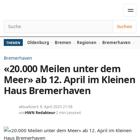
Zum Inhalt springen
Men
Suchen
Suchen nach:
Oldenburg
Bremen
Regionen
Bremerhaven
D
THEMEN
Bremerhaven
«20.000 Meilen unter dem
Meer» ab 12. April im Kleinen
Haus Bremerhaven
aktualisiert: 8. April 2025 21:58
von
HWN Redakteur
2 min Lesezeit