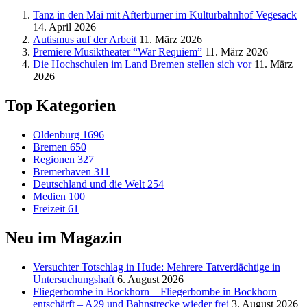
Tanz in den Mai mit Afterburner im Kulturbahnhof Vegesack
14. April 2026
Autismus auf der Arbeit
11. März 2026
Premiere Musiktheater “War Requiem”
11. März 2026
Die Hochschulen im Land Bremen stellen sich vor
11. März
2026
Top Kategorien
Oldenburg
1696
Bremen
650
Regionen
327
Bremerhaven
311
Deutschland und die Welt
254
Medien
100
Freizeit
61
Neu im Magazin
Versucht­er Totschlag in Hude: Mehrere Tatverdächtige in
Untersuchungshaft
6. August 2026
Fliegerbombe in Bockhorn – Fliegerbombe in Bockhorn
entschärft – A29 und Bahnstrecke wieder frei
3. August 2026