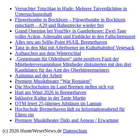
Versucht­er Totschlag in Hude: Mehrere Tatverdächtige in
Untersuchungshaft
Fliegerbombe in Bockhorn – Fliegerbombe in Bockhorn
entschärft – A29 und Bahnstrecke wieder frei
Grand Opening bei YourSky in Ganderkesee: Zwei Tage
voller Action, Adrenalin und Einblicke in den Fallschirmsport
Alles neu am Selfie-Point #SAIL Bremerhaven
Tanz in den Mai mit Afterburner im Kulturbahnhof Vegesack
Auftauchen aus dem Winterschlaf
„Gemeinsam für Oldenburg“ zieht positives Fazit der
Mitgliederversammlung Mitglieder diskutierten mit den drei
Kandidaten für das Amt des Oberbürgermeisters
Autismus auf der Arbeit
Premiere Musiktheater “War Requiem”
Die Hochschulen im Land Bremen stellen sich vor
Hart am Wind 2026 in Bremerhaven
Inklusive Kultur in der Tante Martin
OTM feiert 25-jähriges Jubiläum im Lappan
Hochschule Bremerhaven lädt zu Informationsabend für
Eltern ein
Premiere Musiktheater Dido and Aeneas / Erwartung
(c) 2026 HunteWeserNews.de
Datenschutz