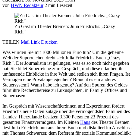
von
HWN Redakteur
2 min Lesezeit
Zu Gast im Theater Bremen: Julia Friedrichs: „Crazy
Rich“
TEILEN
Mail
Link
Drucken
Was würden Sie mit 1000 Millionen Euro tun? Um die geheime
Welt der Superreichen dreht sich Julia Friedrichs Buch „Crazy
Rich“. Der Journalistin ist gelungen, was es so noch nicht gegeben
hat: Sie bittet Superreiche zum Gespräch, und diese erlauben ihr
umfassende Einblicke in ihre Welt und stellen sich ihren Fragen. Ist
Vermögen eine Privatangelegenheit? Braucht es ein anderes
Steuersystem? Wann habe ich genug? Auf den Spuren des Geldes
führt ihre Recherchereise zu Luxusjachten, in Family-Offices und
Steueroasen.
Im Gespräch mit Wissenschaftler:innen und Expert:innen fördert
Friedrichs neue Daten zutage über die vermögendsten Familien des
Landes: Hierzulande besitzen 3.300 Personen 23 Prozent des
gesamten Finanzvermögens. Im Kleinen
Haus
des Theater Bremen
liest Julia Friedrich nun aus ihrem Buch und diskutiert im Anschluss
mit Thomas Schwarzer, dem Referent für soziale Kommunalpolitik: