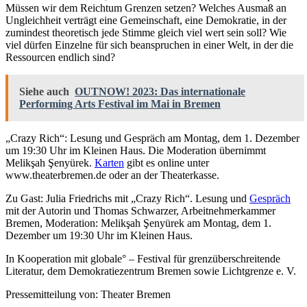
Müssen wir dem Reichtum Grenzen setzen? Welches Ausmaß an
Ungleichheit verträgt eine Gemeinschaft, eine Demokratie, in der
zumindest theoretisch jede Stimme gleich viel wert sein soll? Wie
viel dürfen Einzelne für sich beanspruchen in einer Welt, in der die
Ressourcen endlich sind?
Siehe auch
OUTNOW! 2023: Das internationale
Performing Arts Festival im Mai in Bremen
„Crazy Rich“: Lesung und Gespräch am Montag, dem 1. Dezember
um 19:30 Uhr im Kleinen Haus. Die Moderation übernimmt
Melikşah Şenyürek.
Karten
gibt es online unter
www.theaterbremen.de oder an der Theaterkasse.
Zu Gast: Julia Friedrichs mit „Crazy Rich“. Lesung und
Gespräch
mit der Autorin und Thomas Schwarzer, Arbeitnehmerkammer
Bremen, Moderation: Melikşah Şenyürek am Montag, dem 1.
Dezember um 19:30 Uhr im Kleinen Haus.
In Kooperation mit globale° – Festival für grenzüberschreitende
Literatur, dem Demokratiezentrum Bremen sowie Lichtgrenze e. V.
Pressemitteilung von: Theater Bremen