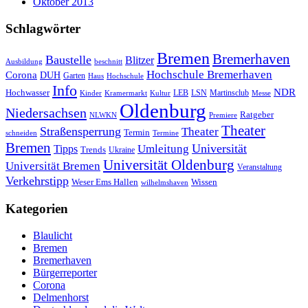
Oktober 2013
Schlagwörter
Bremen
Bremerhaven
Baustelle
Blitzer
Ausbildung
beschnitt
Hochschule Bremerhaven
Corona
DUH
Garten
Haus
Hochschule
Info
NDR
Hochwasser
LSN
Kinder
Kramermarkt
Kultur
LEB
Martinsclub
Messe
Oldenburg
Niedersachsen
Ratgeber
NLWKN
Premiere
Theater
Straßensperrung
Theater
Termin
schneiden
Termine
Bremen
Universität
Umleitung
Tipps
Trends
Ukraine
Universität Oldenburg
Universität Bremen
Veranstaltung
Verkehrstipp
Wissen
Weser Ems Hallen
wilhelmshaven
Kategorien
Blaulicht
Bremen
Bremerhaven
Bürgerreporter
Corona
Delmenhorst