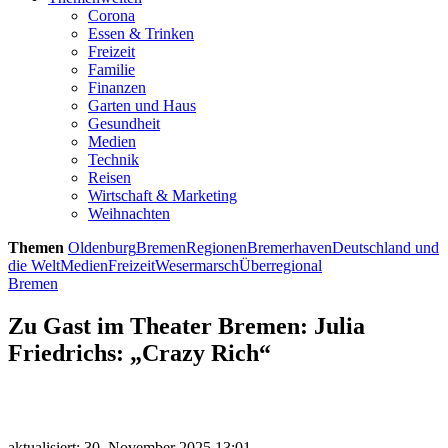
Corona
Essen & Trinken
Freizeit
Familie
Finanzen
Garten und Haus
Gesundheit
Medien
Technik
Reisen
Wirtschaft & Marketing
Weihnachten
Themen
Oldenburg
Bremen
Regionen
Bremerhaven
Deutschland und
die Welt
Medien
Freizeit
Wesermarsch
Überregional
Bremen
Zu Gast im Theater Bremen: Julia
Friedrichs: „Crazy Rich“
aktualisiert: 30. November 2025 13:01