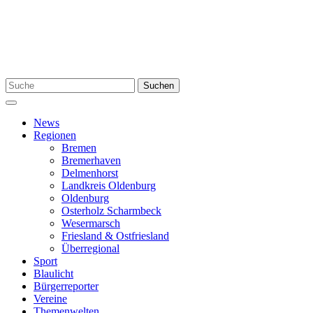
Zum
Inhalt
springen
Suchen
Suchen
nach:
Menü
News
Regionen
Bremen
Bremerhaven
Delmenhorst
Landkreis Oldenburg
Oldenburg
Osterholz Scharmbeck
Wesermarsch
Friesland & Ostfriesland
Überregional
Sport
Blaulicht
Bürgerreporter
Vereine
Themenwelten