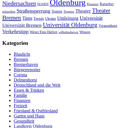
Oldenburg
Niedersachsen
Ratgeber
NLWKN
Premiere
Theater
Straßensperrung
Theater
Termin
schneiden
Termine
Bremen
Universität
Umleitung
Tipps
Trends
Ukraine
Universität Oldenburg
Universität Bremen
Veranstaltung
Verkehrstipp
Wissen
Weser Ems Hallen
wilhelmshaven
Kategorien
Blaulicht
Bremen
Bremerhaven
Bürgerreporter
Corona
Delmenhorst
Deutschland und die Welt
Essen & Trinken
Familie
Finanzen
Freizeit
Friesland & Ostfriesland
Garten und Haus
Gesundheit
Landkreis Oldenburg