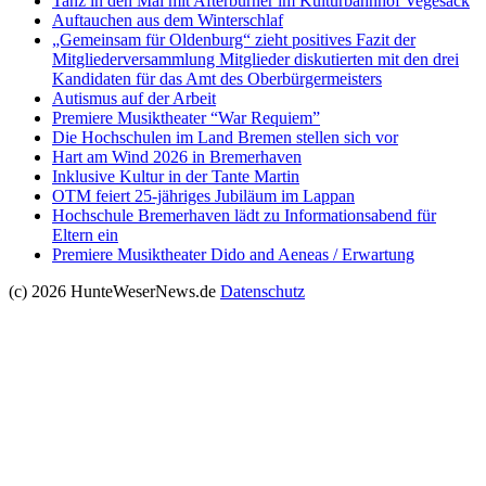
Tanz in den Mai mit Afterburner im Kulturbahnhof Vegesack
Auftauchen aus dem Winterschlaf
„Gemeinsam für Oldenburg“ zieht positives Fazit der
Mitgliederversammlung Mitglieder diskutierten mit den drei
Kandidaten für das Amt des Oberbürgermeisters
Autismus auf der Arbeit
Premiere Musiktheater “War Requiem”
Die Hochschulen im Land Bremen stellen sich vor
Hart am Wind 2026 in Bremerhaven
Inklusive Kultur in der Tante Martin
OTM feiert 25-jähriges Jubiläum im Lappan
Hochschule Bremerhaven lädt zu Informationsabend für
Eltern ein
Premiere Musiktheater Dido and Aeneas / Erwartung
(c) 2026 HunteWeserNews.de
Datenschutz