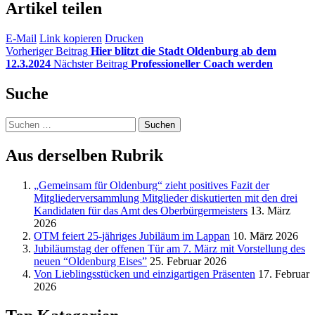
Artikel teilen
E-Mail
Link kopieren
Drucken
Vorheriger Beitrag
Hier blitzt die Stadt Oldenburg ab dem
12.3.2024
Nächster Beitrag
Professioneller Coach werden
Suche
Suchen
nach:
Aus derselben Rubrik
„Gemeinsam für Oldenburg“ zieht positives Fazit der
Mitgliederversammlung Mitglieder diskutierten mit den drei
Kandidaten für das Amt des Oberbürgermeisters
13. März
2026
OTM feiert 25-jähriges Jubiläum im Lappan
10. März 2026
Jubiläumstag der offenen Tür am 7. März mit Vorstellung des
neuen “Oldenburg Eises”
25. Februar 2026
Von Lieblingsstücken und einzigartigen Präsenten
17. Februar
2026