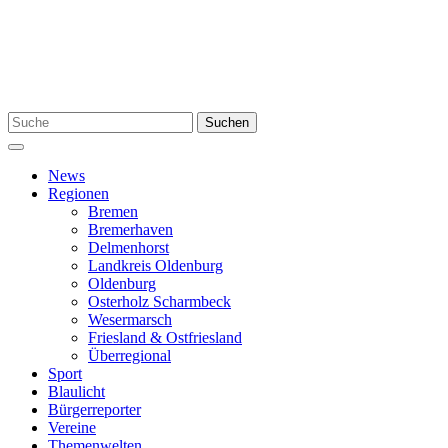
Zum
Inhalt
springen
Suchen
Suchen
nach:
Menü
News
Regionen
Bremen
Bremerhaven
Delmenhorst
Landkreis Oldenburg
Oldenburg
Osterholz Scharmbeck
Wesermarsch
Friesland & Ostfriesland
Überregional
Sport
Blaulicht
Bürgerreporter
Vereine
Themenwelten