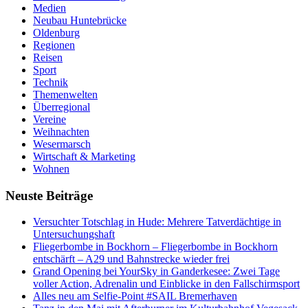
Medien
Neubau Huntebrücke
Oldenburg
Regionen
Reisen
Sport
Technik
Themenwelten
Überregional
Vereine
Weihnachten
Wesermarsch
Wirtschaft & Marketing
Wohnen
Neuste Beiträge
Versucht­er Totschlag in Hude: Mehrere Tatverdächtige in
Untersuchungshaft
Fliegerbombe in Bockhorn – Fliegerbombe in Bockhorn
entschärft – A29 und Bahnstrecke wieder frei
Grand Opening bei YourSky in Ganderkesee: Zwei Tage
voller Action, Adrenalin und Einblicke in den Fallschirmsport
Alles neu am Selfie-Point #SAIL Bremerhaven