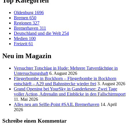
Top Kategorien
Oldenburg
1696
Bremen
650
Regionen
327
Bremerhaven
311
Deutschland und die Welt
254
Medien
100
Freizeit
61
Neu im Magazin
Versucht­er Totschlag in Hude: Mehrere Tatverdächtige in
Untersuchungshaft
6. August 2026
Fliegerbombe in Bockhorn – Fliegerbombe in Bockhorn
entschärft – A29 und Bahnstrecke wieder frei
3. August 2026
Grand Opening bei YourSky in Ganderkesee: Zwei Tage
voller Action, Adrenalin und Einblicke in den Fallschirmsport
11. Mai 2026
Alles neu am Selfie-Point #SAIL Bremerhaven
14. April
2026
Schreibe einen Kommentar