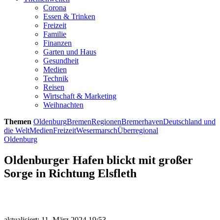
Corona
Essen & Trinken
Freizeit
Familie
Finanzen
Garten und Haus
Gesundheit
Medien
Technik
Reisen
Wirtschaft & Marketing
Weihnachten
Themen
Oldenburg
Bremen
Regionen
Bremerhaven
Deutschland und
die Welt
Medien
Freizeit
Wesermarsch
Überregional
Oldenburg
Oldenburger Hafen blickt mit großer
Sorge in Richtung Elsfleth
aktualisiert: 11. März 2024 19:53