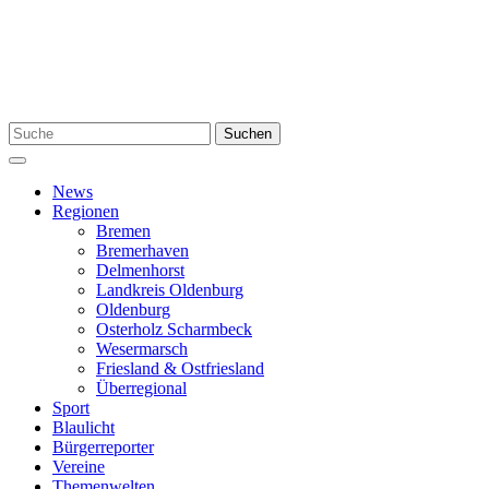
Zum
Inhalt
springen
Suchen
Suchen
nach:
Menü
News
Regionen
Bremen
Bremerhaven
Delmenhorst
Landkreis Oldenburg
Oldenburg
Osterholz Scharmbeck
Wesermarsch
Friesland & Ostfriesland
Überregional
Sport
Blaulicht
Bürgerreporter
Vereine
Themenwelten