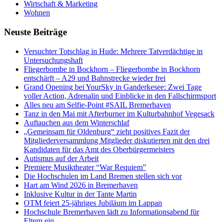
Wirtschaft & Marketing
Wohnen
Neuste Beiträge
Versucht­er Totschlag in Hude: Mehrere Tatverdächtige in
Untersuchungshaft
Fliegerbombe in Bockhorn – Fliegerbombe in Bockhorn
entschärft – A29 und Bahnstrecke wieder frei
Grand Opening bei YourSky in Ganderkesee: Zwei Tage
voller Action, Adrenalin und Einblicke in den Fallschirmsport
Alles neu am Selfie-Point #SAIL Bremerhaven
Tanz in den Mai mit Afterburner im Kulturbahnhof Vegesack
Auftauchen aus dem Winterschlaf
„Gemeinsam für Oldenburg“ zieht positives Fazit der
Mitgliederversammlung Mitglieder diskutierten mit den drei
Kandidaten für das Amt des Oberbürgermeisters
Autismus auf der Arbeit
Premiere Musiktheater “War Requiem”
Die Hochschulen im Land Bremen stellen sich vor
Hart am Wind 2026 in Bremerhaven
Inklusive Kultur in der Tante Martin
OTM feiert 25-jähriges Jubiläum im Lappan
Hochschule Bremerhaven lädt zu Informationsabend für
Eltern ein