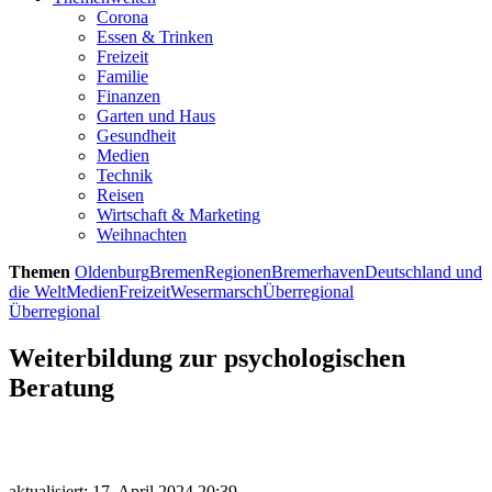
Corona
Essen & Trinken
Freizeit
Familie
Finanzen
Garten und Haus
Gesundheit
Medien
Technik
Reisen
Wirtschaft & Marketing
Weihnachten
Themen
Oldenburg
Bremen
Regionen
Bremerhaven
Deutschland und
die Welt
Medien
Freizeit
Wesermarsch
Überregional
Überregional
Weiterbildung zur psychologischen
Beratung
aktualisiert: 17. April 2024 20:39