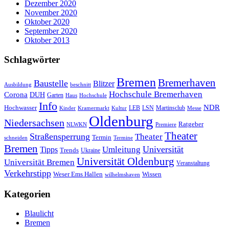
Dezember 2020
November 2020
Oktober 2020
September 2020
Oktober 2013
Schlagwörter
Bremen
Bremerhaven
Baustelle
Blitzer
Ausbildung
beschnitt
Hochschule Bremerhaven
Corona
DUH
Garten
Haus
Hochschule
Info
NDR
Hochwasser
LSN
Kinder
Kramermarkt
Kultur
LEB
Martinsclub
Messe
Oldenburg
Niedersachsen
Ratgeber
NLWKN
Premiere
Theater
Straßensperrung
Theater
Termin
schneiden
Termine
Bremen
Universität
Umleitung
Tipps
Trends
Ukraine
Universität Oldenburg
Universität Bremen
Veranstaltung
Verkehrstipp
Wissen
Weser Ems Hallen
wilhelmshaven
Kategorien
Blaulicht
Bremen