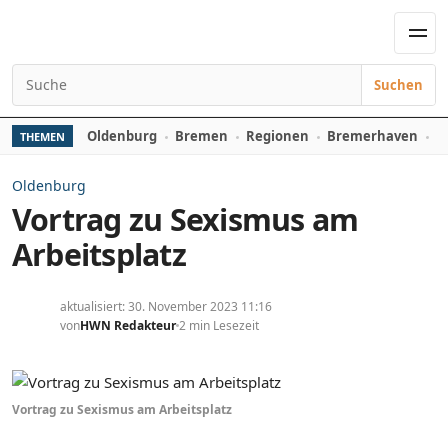
Zum Inhalt springen
Men
Suchen
Suchen nach:
Oldenburg
Bremen
Regionen
Bremerhaven
D
THEMEN
Oldenburg
Vortrag zu Sexismus am
Arbeitsplatz
aktualisiert: 30. November 2023 11:16
von
HWN Redakteur
2 min Lesezeit
Vortrag zu Sexismus am Arbeitsplatz