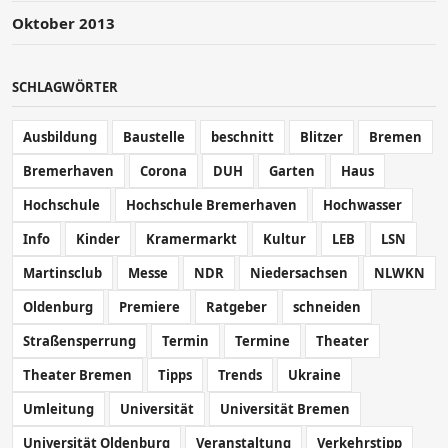
Oktober 2013
SCHLAGWÖRTER
Ausbildung
Baustelle
beschnitt
Blitzer
Bremen
Bremerhaven
Corona
DUH
Garten
Haus
Hochschule
Hochschule Bremerhaven
Hochwasser
Info
Kinder
Kramermarkt
Kultur
LEB
LSN
Martinsclub
Messe
NDR
Niedersachsen
NLWKN
Oldenburg
Premiere
Ratgeber
schneiden
Straßensperrung
Termin
Termine
Theater
Theater Bremen
Tipps
Trends
Ukraine
Umleitung
Universität
Universität Bremen
Universität Oldenburg
Veranstaltung
Verkehrstipp